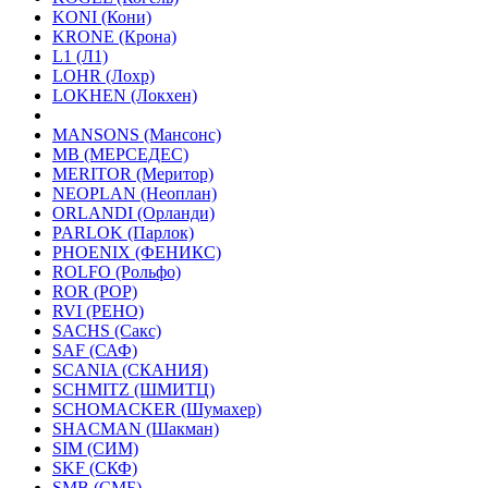
KONI (Кони)
KRONE (Крона)
L1 (Л1)
LOHR (Лохр)
LOKHEN (Локхен)
MANSONS (Мансонс)
MB (МЕРСЕДЕС)
MERITOR (Меритор)
NEOPLAN (Неоплан)
ORLANDI (Орланди)
PARLOK (Парлок)
PHOENIX (ФЕНИКС)
ROLFO (Рольфо)
ROR (РОР)
RVI (РЕНО)
SACHS (Сакс)
SAF (САФ)
SCANIA (СКАНИЯ)
SCHMITZ (ШМИТЦ)
SCHOMACKER (Шумахер)
SHACMAN (Шакман)
SIM (СИМ)
SKF (СКФ)
SMB (СМБ)