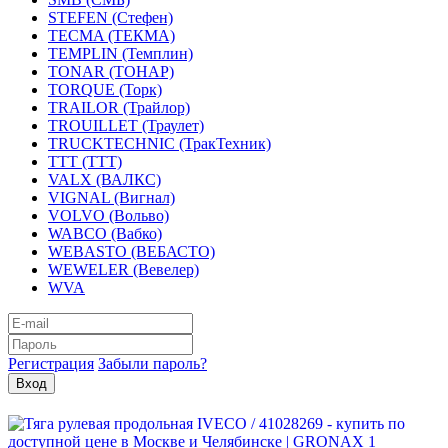
STEFEN (Стефен)
TECMA (ТЕКМА)
TEMPLIN (Темплин)
TONAR (ТОНАР)
TORQUE (Торк)
TRAILOR (Трайлор)
TROUILLET (Траулет)
TRUCKTECHNIC (ТракТехник)
TTT (ТТТ)
VALX (ВАЛКС)
VIGNAL (Вигнал)
VOLVO (Вольво)
WABCO (Вабко)
WEBASTO (ВЕБАСТО)
WEWELER (Вевелер)
WVA
Регистрация
Забыли пароль?