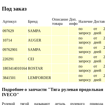
Под заказ
Описание
Доп.
Артикул
Бренд
Наличие
Достав
товара
инфо
по
от 2
097629
SAMPA
запросу
дней
по
от 2
10714
AUGER
запросу
дней
по
от 2
09762901
SAMPA
запросу
дней
по
от 2
220291
CEI
запросу
дней
по
от 2
1803414010164
ROSTAR
запросу
дней
по
от 2
3841501
LEMFORDER
запросу
дней
Подробнее о запчасти "Тяга рулевая продольная
IVECO"
Рулевой тягой называют деталь рулевого привода