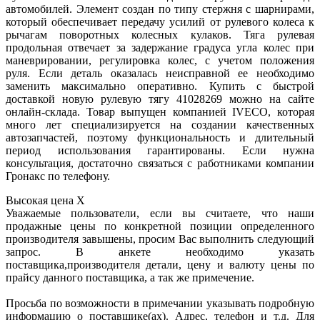
автомобилей. Элемент создан по типу стержня с шарнирами,
который обеспечивает передачу усилий от рулевого колеса к
рычагам поворотных колесных кулаков. Тяга рулевая
продольная отвечает за задержание градуса угла колес при
маневрировании, регулировка колес, с учетом положения
руля. Если деталь оказалась неисправной ее необходимо
заменить максимально оперативно. Купить с быстрой
доставкой новую рулевую тягу 41028269 можно на сайте
онлайн-склада. Товар выпущен компанией IVECO, которая
много лет специализируется на создании качественных
автозапчастей, поэтому функциональность и длительный
период использования гарантированы. Если нужна
консультация, достаточно связаться с работниками компании
Гронакс по телефону.
Высокая цена
X
Уважаемые пользователи, если вы считаете, что наши
продажные цены по конкретной позиции определенного
производителя завышены, просим Вас выполнить следующий
запрос. В анкете необходимо указать
поставщика,производителя детали, цену и валюту цены по
прайсу данного поставщика, а так же примечение.
Просьба по возможности в примечании указывать подробную
информацию о поставщике(ах). Адрес, телефон и т.д. Для