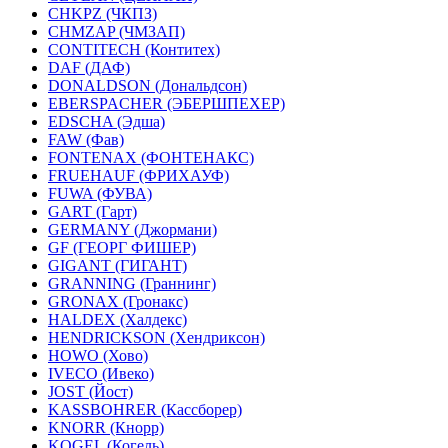
CHKPZ (ЧКПЗ)
CHMZAP (ЧМЗАП)
CONTITECH (Контитех)
DAF (ДАФ)
DONALDSON (Дональдсон)
EBERSPACHER (ЭБЕРШПЕХЕР)
EDSCHA (Эдша)
FAW (Фав)
FONTENAX (ФОНТЕНАКС)
FRUEHAUF (ФРИХАУФ)
FUWA (ФУВА)
GART (Гарт)
GERMANY (Джормани)
GF (ГЕОРГ ФИШЕР)
GIGANT (ГИГАНТ)
GRANNING (Граннинг)
GRONAX (Гронакс)
HALDEX (Халдекс)
HENDRICKSON (Хендриксон)
HOWO (Хово)
IVECO (Ивеко)
JOST (Йост)
KASSBOHRER (Касcборер)
KNORR (Кнорр)
KOGEL (Когель)