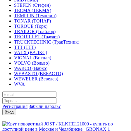
STEFEN (Стефен)
TECMA (ТЕКМА)
TEMPLIN (Темплин)
TONAR (ТОНАР)
TORQUE (Торк)
TRAILOR (Трайлор)
TROUILLET (Траулет)
TRUCKTECHNIC (ТракТехник)
TTT (ТТТ)
VALX (ВАЛКС)
VIGNAL (Вигнал)
VOLVO (Вольво)
WABCO (Вабко)
WEBASTO (ВЕБАСТО)
WEWELER (Вевелер)
WVA
Регистрация
Забыли пароль?