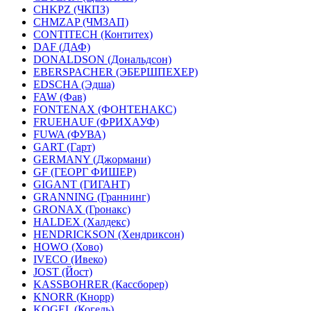
CHKPZ (ЧКПЗ)
CHMZAP (ЧМЗАП)
CONTITECH (Контитех)
DAF (ДАФ)
DONALDSON (Дональдсон)
EBERSPACHER (ЭБЕРШПЕХЕР)
EDSCHA (Эдша)
FAW (Фав)
FONTENAX (ФОНТЕНАКС)
FRUEHAUF (ФРИХАУФ)
FUWA (ФУВА)
GART (Гарт)
GERMANY (Джормани)
GF (ГЕОРГ ФИШЕР)
GIGANT (ГИГАНТ)
GRANNING (Граннинг)
GRONAX (Гронакс)
HALDEX (Халдекс)
HENDRICKSON (Хендриксон)
HOWO (Хово)
IVECO (Ивеко)
JOST (Йост)
KASSBOHRER (Касcборер)
KNORR (Кнорр)
KOGEL (Когель)