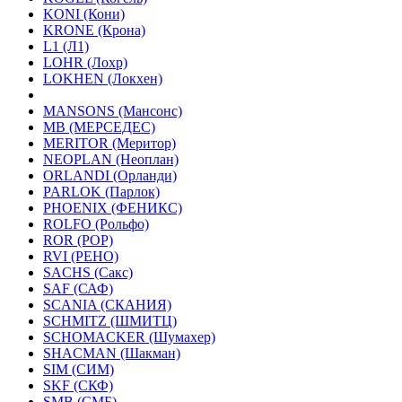
KONI (Кони)
KRONE (Крона)
L1 (Л1)
LOHR (Лохр)
LOKHEN (Локхен)
MANSONS (Мансонс)
MB (МЕРСЕДЕС)
MERITOR (Меритор)
NEOPLAN (Неоплан)
ORLANDI (Орланди)
PARLOK (Парлок)
PHOENIX (ФЕНИКС)
ROLFO (Рольфо)
ROR (РОР)
RVI (РЕНО)
SACHS (Сакс)
SAF (САФ)
SCANIA (СКАНИЯ)
SCHMITZ (ШМИТЦ)
SCHOMACKER (Шумахер)
SHACMAN (Шакман)
SIM (СИМ)
SKF (СКФ)
SMB (СМБ)