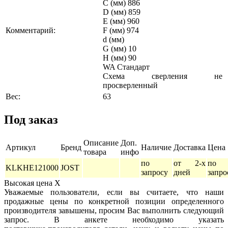
C (мм) 886
D (мм) 859
E (мм) 960
Комментарий:
F (мм) 974
d (мм)
G (мм) 10
H (мм) 90
WA Стандарт
Схема сверления не
просверленный
Вес:
63
Под заказ
Описание
Доп.
Артикул
Бренд
Наличие
Доставка
Цена
товара
инфо
по
от 2-х
по
KLKHE121000
JOST
запросу
дней
запро
Высокая цена
X
Уважаемые пользователи, если вы считаете, что наши
продажные цены по конкретной позиции определенного
производителя завышены, просим Вас выполнить следующий
запрос. В анкете необходимо указать