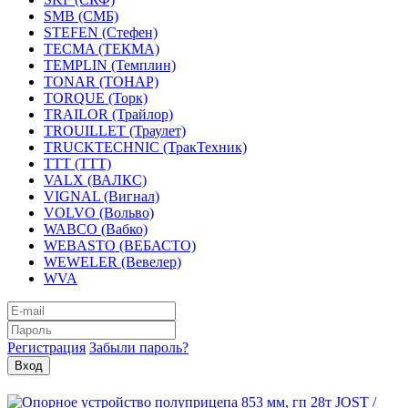
SMB (СМБ)
STEFEN (Стефен)
TECMA (ТЕКМА)
TEMPLIN (Темплин)
TONAR (ТОНАР)
TORQUE (Торк)
TRAILOR (Трайлор)
TROUILLET (Траулет)
TRUCKTECHNIC (ТракТехник)
TTT (ТТТ)
VALX (ВАЛКС)
VIGNAL (Вигнал)
VOLVO (Вольво)
WABCO (Вабко)
WEBASTO (ВЕБАСТО)
WEWELER (Вевелер)
WVA
Регистрация
Забыли пароль?