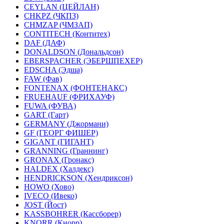
CEYLAN (ЦЕЙЛАН)
CHKPZ (ЧКПЗ)
CHMZAP (ЧМЗАП)
CONTITECH (Контитех)
DAF (ДАФ)
DONALDSON (Дональдсон)
EBERSPACHER (ЭБЕРШПЕХЕР)
EDSCHA (Эдша)
FAW (Фав)
FONTENAX (ФОНТЕНАКС)
FRUEHAUF (ФРИХАУФ)
FUWA (ФУВА)
GART (Гарт)
GERMANY (Джормани)
GF (ГЕОРГ ФИШЕР)
GIGANT (ГИГАНТ)
GRANNING (Граннинг)
GRONAX (Гронакс)
HALDEX (Халдекс)
HENDRICKSON (Хендриксон)
HOWO (Хово)
IVECO (Ивеко)
JOST (Йост)
KASSBOHRER (Касcборер)
KNORR (Кнорр)