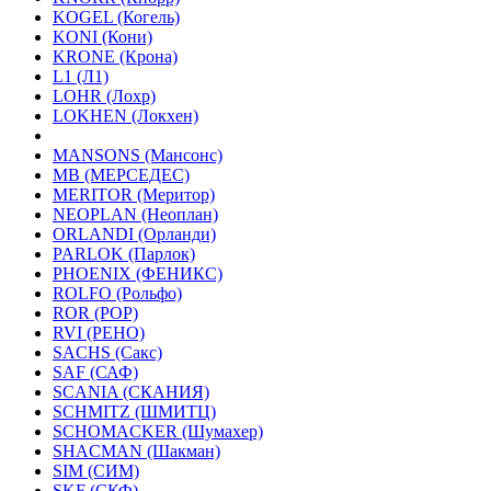
KOGEL (Когель)
KONI (Кони)
KRONE (Крона)
L1 (Л1)
LOHR (Лохр)
LOKHEN (Локхен)
MANSONS (Мансонс)
MB (МЕРСЕДЕС)
MERITOR (Меритор)
NEOPLAN (Неоплан)
ORLANDI (Орланди)
PARLOK (Парлок)
PHOENIX (ФЕНИКС)
ROLFO (Рольфо)
ROR (РОР)
RVI (РЕНО)
SACHS (Сакс)
SAF (САФ)
SCANIA (СКАНИЯ)
SCHMITZ (ШМИТЦ)
SCHOMACKER (Шумахер)
SHACMAN (Шакман)
SIM (СИМ)
SKF (СКФ)