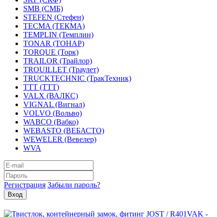
SMB (СМБ)
STEFEN (Стефен)
TECMA (ТЕКМА)
TEMPLIN (Темплин)
TONAR (ТОНАР)
TORQUE (Торк)
TRAILOR (Трайлор)
TROUILLET (Траулет)
TRUCKTECHNIC (ТракТехник)
TTT (ТТТ)
VALX (ВАЛКС)
VIGNAL (Вигнал)
VOLVO (Вольво)
WABCO (Вабко)
WEBASTO (ВЕБАСТО)
WEWELER (Вевелер)
WVA
Регистрация
Забыли пароль?