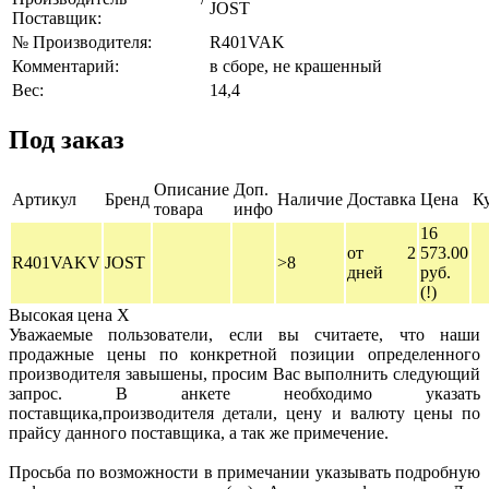
JOST
Поставщик:
№ Производителя:
R401VAK
Комментарий:
в сборе, не крашенный
Вес:
14,4
Под заказ
Описание
Доп.
Артикул
Бренд
Наличие
Доставка
Цена
К
товара
инфо
16
от 2
573.00
R401VAKV
JOST
>8
дней
руб.
(!)
Высокая цена
X
Уважаемые пользователи, если вы считаете, что наши
продажные цены по конкретной позиции определенного
производителя завышены, просим Вас выполнить следующий
запрос. В анкете необходимо указать
поставщика,производителя детали, цену и валюту цены по
прайсу данного поставщика, а так же примечение.
Просьба по возможности в примечании указывать подробную