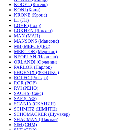
KOGEL (Когель)
KONI (Кони)
KRONE (Крона)
L1 (Л1)
LOHR (Лохр)
LOKHEN (Локхен)
MAN (МАН)
MANSONS (Мансонс)
MB (МЕРСЕДЕС)
MERITOR (Меритор)
NEOPLAN (Неоплан)
ORLANDI (Орланди)
PARLOK (Парлок)
PHOENIX (ФЕНИКС)
ROLFO (Рольфо)
ROR (РОР)
RVI (РЕНО)
SACHS (Сакс)
SAF (САФ)
SCANIA (СКАНИЯ)
SCHMITZ (ШМИТЦ)
SCHOMACKER (Шумахер)
SHACMAN (Шакман)
SIM (СИМ)
SKF (СКФ)