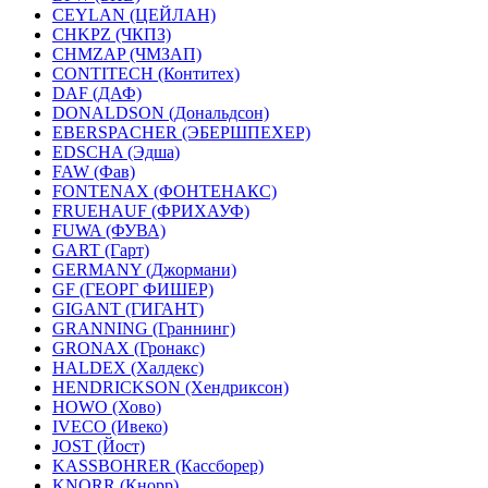
CEYLAN (ЦЕЙЛАН)
CHKPZ (ЧКПЗ)
CHMZAP (ЧМЗАП)
CONTITECH (Контитех)
DAF (ДАФ)
DONALDSON (Дональдсон)
EBERSPACHER (ЭБЕРШПЕХЕР)
EDSCHA (Эдша)
FAW (Фав)
FONTENAX (ФОНТЕНАКС)
FRUEHAUF (ФРИХАУФ)
FUWA (ФУВА)
GART (Гарт)
GERMANY (Джормани)
GF (ГЕОРГ ФИШЕР)
GIGANT (ГИГАНТ)
GRANNING (Граннинг)
GRONAX (Гронакс)
HALDEX (Халдекс)
HENDRICKSON (Хендриксон)
HOWO (Хово)
IVECO (Ивеко)
JOST (Йост)
KASSBOHRER (Касcборер)
KNORR (Кнорр)