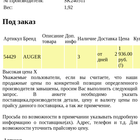
№ Производителя:
SK240511
Вес:
1,92
Под заказ
Описание
Доп.
Артикул
Бренд
Наличие
Доставка
Цена
Ку
товара
инфо
1
от 2
936.00
54429
AUGER
3
дней
руб.
(!)
Высокая цена
X
Уважаемые пользователи, если вы считаете, что наши
продажные цены по конкретной позиции определенного
производителя завышены, просим Вас выполнить следующий
запрос. В анкете необходимо указать
поставщика,производителя детали, цену и валюту цены по
прайсу данного поставщика, а так же примечение.
Просьба по возможности в примечании указывать подробную
информацию о поставщике(ах). Адрес, телефон и т.д. Для
возможности уточнить прайсовую цену.