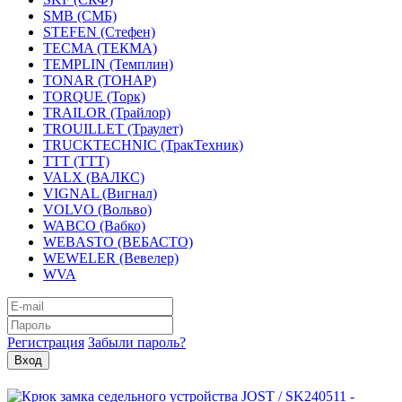
SMB (СМБ)
STEFEN (Стефен)
TECMA (ТЕКМА)
TEMPLIN (Темплин)
TONAR (ТОНАР)
TORQUE (Торк)
TRAILOR (Трайлор)
TROUILLET (Траулет)
TRUCKTECHNIC (ТракТехник)
TTT (ТТТ)
VALX (ВАЛКС)
VIGNAL (Вигнал)
VOLVO (Вольво)
WABCO (Вабко)
WEBASTO (ВЕБАСТО)
WEWELER (Вевелер)
WVA
Регистрация
Забыли пароль?