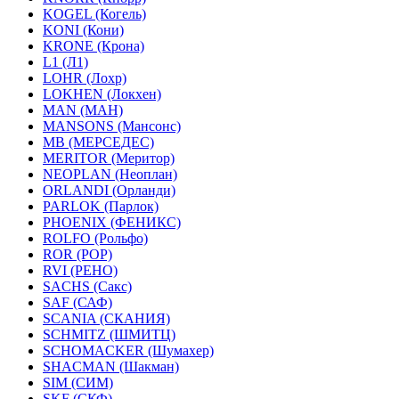
KOGEL (Когель)
KONI (Кони)
KRONE (Крона)
L1 (Л1)
LOHR (Лохр)
LOKHEN (Локхен)
MAN (МАН)
MANSONS (Мансонс)
MB (МЕРСЕДЕС)
MERITOR (Меритор)
NEOPLAN (Неоплан)
ORLANDI (Орланди)
PARLOK (Парлок)
PHOENIX (ФЕНИКС)
ROLFO (Рольфо)
ROR (РОР)
RVI (РЕНО)
SACHS (Сакс)
SAF (САФ)
SCANIA (СКАНИЯ)
SCHMITZ (ШМИТЦ)
SCHOMACKER (Шумахер)
SHACMAN (Шакман)
SIM (СИМ)
SKF (СКФ)