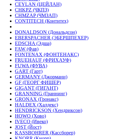
CEYLAN (ЦЕЙЛАН)
CHKPZ (ЧКПЗ)
CHMZAP (ЧМЗАП)
CONTITECH (Контитех)
DONALDSON (Дональдсон)
EBERSPACHER (ЭБЕРШПЕХЕР)
EDSCHA (Эдша)
FAW (Фав)
FONTENAX (ФОНТЕНАКС)
FRUEHAUF (ФРИХАУФ)
FUWA (ФУВА)
GART (Гарт)
GERMANY (Джормани)
GF (ГЕОРГ ФИШЕР)
GIGANT (ГИГАНТ)
GRANNING (Граннинг)
GRONAX (Гронакс)
HALDEX (Халдекс)
HENDRICKSON (Хендриксон)
HOWO (Хово)
IVECO (Ивеко)
JOST (Йост)
KASSBOHRER (Касcборер)
KNORR (Кнорр)