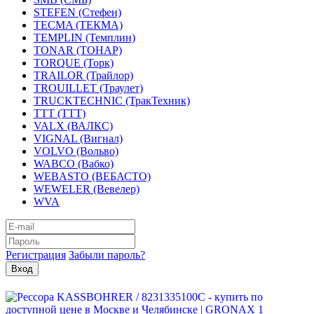
STEFEN (Стефен)
TECMA (ТЕКМА)
TEMPLIN (Темплин)
TONAR (ТОНАР)
TORQUE (Торк)
TRAILOR (Трайлор)
TROUILLET (Траулет)
TRUCKTECHNIC (ТракТехник)
TTT (ТТТ)
VALX (ВАЛКС)
VIGNAL (Вигнал)
VOLVO (Вольво)
WABCO (Вабко)
WEBASTO (ВЕБАСТО)
WEWELER (Вевелер)
WVA
Регистрация
Забыли пароль?