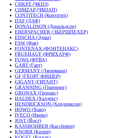
CHKPZ (ЧКПЗ)
CHMZAP (ЧМЗАП)
CONTITECH (Контитех)
DAF (ДАФ)
DONALDSON (Дональдсон)
EBERSPACHER (ЭБЕРШПЕХЕР)
EDSCHA (Эдша)
FAW (Фав)
FONTENAX (ФОНТЕНАКС)
FRUEHAUF (ФРИХАУФ)
FUWA (ФУВА)
GART (Гарт)
GERMANY (Джормани)
GF (ГЕОРГ ФИШЕР)
GIGANT (ГИГАНТ)
GRANNING (Граннинг)
GRONAX (Гронакс)
HALDEX (Халдекс)
HENDRICKSON (Хендриксон)
HOWO (Хово)
IVECO (Ивеко)
JOST (Йост)
KASSBOHRER (Касcборер)
KNORR (Кнорр)
KOGEL (Когель)