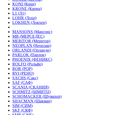
KONI (Кони)
KRONE (Крона)
L1 (Л1)
LOHR (Лохр)
LOKHEN (Локхен)
MANSONS (Мансонс)
MB (МЕРСЕДЕС)
MERITOR (Меритор)
NEOPLAN (Неоплан)
ORLANDI (Орланди)
PARLOK (Парлок)
PHOENIX (ФЕНИКС)
ROLFO (Рольфо)
ROR (РОР)
RVI (РЕНО)
SACHS (Сакс)
SAF (САФ)
SCANIA (СКАНИЯ)
SCHMITZ (ШМИТЦ)
SCHOMACKER (Шумахер)
SHACMAN (Шакман)
SIM (СИМ)
SKF (СКФ)
SMB (СМБ)