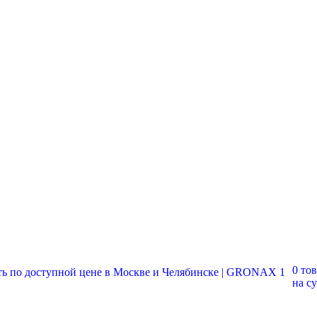
0 то
на с