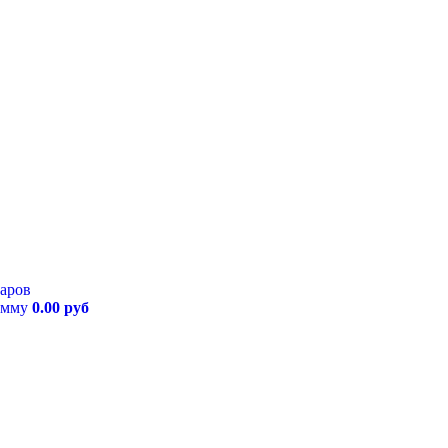
варов
умму
0.00 руб