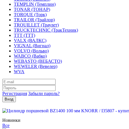
TEMPLIN (Темплин)
TONAR (ТОНАР)
TORQUE (Торк)
TRAILOR (Трайлор)
TROUILLET (Траулет)
TRUCKTECHNIC (ТракТехник)
TTT (ТТТ)
VALX (ВАЛКС)
VIGNAL (Вигнал)
VOLVO (Вольво)
WABCO (Вабко)
WEBASTO (ВЕБАСТО)
WEWELER (Вевелер)
WVA
Регистрация
Забыли пароль?
Новинки
Все