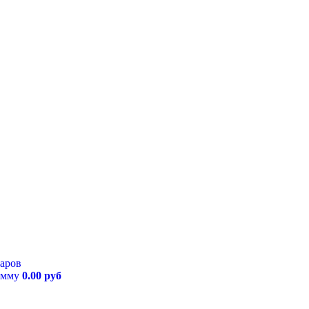
варов
умму
0.00 руб