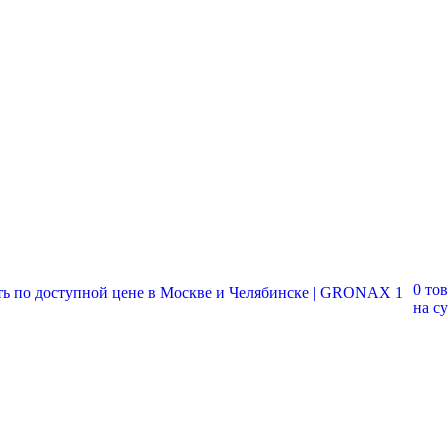
0 то
на с