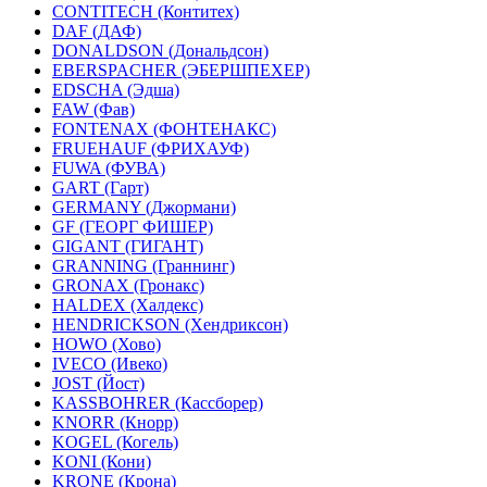
CONTITECH (Контитех)
DAF (ДАФ)
DONALDSON (Дональдсон)
EBERSPACHER (ЭБЕРШПЕХЕР)
EDSCHA (Эдша)
FAW (Фав)
FONTENAX (ФОНТЕНАКС)
FRUEHAUF (ФРИХАУФ)
FUWA (ФУВА)
GART (Гарт)
GERMANY (Джормани)
GF (ГЕОРГ ФИШЕР)
GIGANT (ГИГАНТ)
GRANNING (Граннинг)
GRONAX (Гронакс)
HALDEX (Халдекс)
HENDRICKSON (Хендриксон)
HOWO (Хово)
IVECO (Ивеко)
JOST (Йост)
KASSBOHRER (Касcборер)
KNORR (Кнорр)
KOGEL (Когель)
KONI (Кони)
KRONE (Крона)