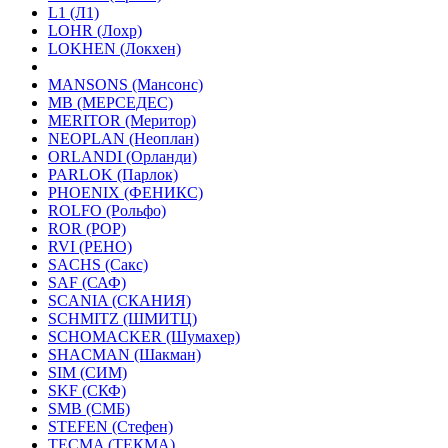
L1 (Л1)
LOHR (Лохр)
LOKHEN (Локхен)
MANSONS (Мансонс)
MB (МЕРСЕДЕС)
MERITOR (Меритор)
NEOPLAN (Неоплан)
ORLANDI (Орланди)
PARLOK (Парлок)
PHOENIX (ФЕНИКС)
ROLFO (Рольфо)
ROR (РОР)
RVI (РЕНО)
SACHS (Сакс)
SAF (САФ)
SCANIA (СКАНИЯ)
SCHMITZ (ШМИТЦ)
SCHOMACKER (Шумахер)
SHACMAN (Шакман)
SIM (СИМ)
SKF (СКФ)
SMB (СМБ)
STEFEN (Стефен)
TECMA (ТЕКМА)