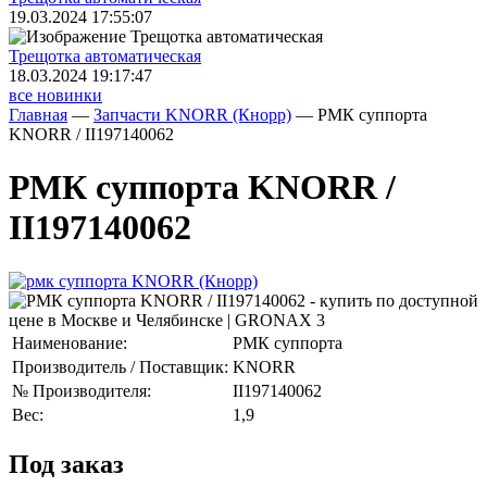
19.03.2024 17:55:07
Трещoтка автоматическая
18.03.2024 19:17:47
все новинки
Главная
—
Запчасти KNORR (Кнорр)
—
РМК суппорта
KNORR / II197140062
РМК суппорта KNORR /
II197140062
Наименование:
РМК суппорта
Производитель / Поставщик:
KNORR
№ Производителя:
II197140062
Вес:
1,9
Под заказ