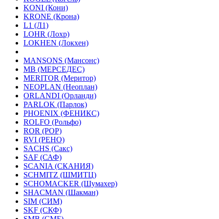
KONI (Кони)
KRONE (Крона)
L1 (Л1)
LOHR (Лохр)
LOKHEN (Локхен)
MANSONS (Мансонс)
MB (МЕРСЕДЕС)
MERITOR (Меритор)
NEOPLAN (Неоплан)
ORLANDI (Орланди)
PARLOK (Парлок)
PHOENIX (ФЕНИКС)
ROLFO (Рольфо)
ROR (РОР)
RVI (РЕНО)
SACHS (Сакс)
SAF (САФ)
SCANIA (СКАНИЯ)
SCHMITZ (ШМИТЦ)
SCHOMACKER (Шумахер)
SHACMAN (Шакман)
SIM (СИМ)
SKF (СКФ)
SMB (СМБ)