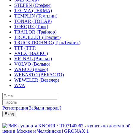
STEFEN (Стефен)
TECMA (ТЕКМА)
TEMPLIN (Темплин)
TONAR (ТОНАР)
TORQUE (Торк)
TRAILOR (Трайлор)
TROUILLET (Траулет)
TRUCKTECHNIC (ТракТехник)
TTT (ТТТ)
VALX (ВАЛКС)
VIGNAL (Вигнал)
VOLVO (Вольво)
WABCO (Вабко)
WEBASTO (ВЕБАСТО)
WEWELER (Вевелер)
WVA
Регистрация
Забыли пароль?