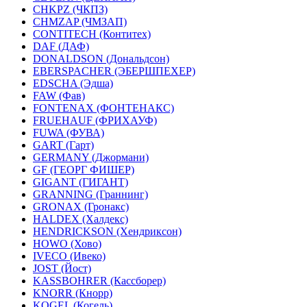
CHKPZ (ЧКПЗ)
CHMZAP (ЧМЗАП)
CONTITECH (Контитех)
DAF (ДАФ)
DONALDSON (Дональдсон)
EBERSPACHER (ЭБЕРШПЕХЕР)
EDSCHA (Эдша)
FAW (Фав)
FONTENAX (ФОНТЕНАКС)
FRUEHAUF (ФРИХАУФ)
FUWA (ФУВА)
GART (Гарт)
GERMANY (Джормани)
GF (ГЕОРГ ФИШЕР)
GIGANT (ГИГАНТ)
GRANNING (Граннинг)
GRONAX (Гронакс)
HALDEX (Халдекс)
HENDRICKSON (Хендриксон)
HOWO (Хово)
IVECO (Ивеко)
JOST (Йост)
KASSBOHRER (Касcборер)
KNORR (Кнорр)
KOGEL (Когель)