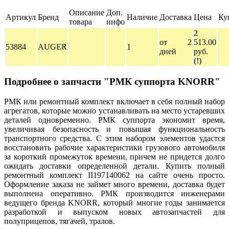
Описание
Доп.
Артикул
Бренд
Наличие
Доставка
Цена
Ку
товара
инфо
2
от 2
513.00
53884
AUGER
1
дней
руб.
(!)
Подробнее о запчасти "РМК суппорта KNORR"
РМК или ремонтный комплект включает в себя полный набор
агрегатов, которые можно устанавливать на место устаревших
деталей одновременно. РМК суппорта экономит время,
увеличивая безопасность и повышая функциональность
транспортного средства. С этим набором элементов удастся
восстановить рабочие характеристики грузового автомобиля
за короткий промежуток времени, причем не придется долго
ожидать доставки определенной детали. Купить полный
ремонтный комплект II197140062 на сайте очень просто.
Оформление заказа не займет много времени, доставка будет
выполнена оперативно. РМК производится инженерами
ведущего бренда KNORR, который многие годы занимается
разработкой и выпуском новых автозапчастей для
полуприцепов, тягачей, тралов.