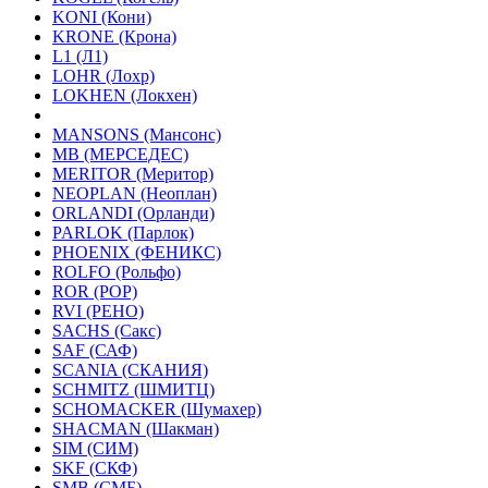
KONI (Кони)
KRONE (Крона)
L1 (Л1)
LOHR (Лохр)
LOKHEN (Локхен)
MANSONS (Мансонс)
MB (МЕРСЕДЕС)
MERITOR (Меритор)
NEOPLAN (Неоплан)
ORLANDI (Орланди)
PARLOK (Парлок)
PHOENIX (ФЕНИКС)
ROLFO (Рольфо)
ROR (РОР)
RVI (РЕНО)
SACHS (Сакс)
SAF (САФ)
SCANIA (СКАНИЯ)
SCHMITZ (ШМИТЦ)
SCHOMACKER (Шумахер)
SHACMAN (Шакман)
SIM (СИМ)
SKF (СКФ)
SMB (СМБ)