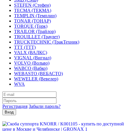
STEFEN (Стефен)
TECMA (ТЕКМА)
TEMPLIN (Темплин)
TONAR (ТОНАР)
TORQUE (Торк)
TRAILOR (Трайлор)
TROUILLET (Траулет)
TRUCKTECHNIC (ТракТехник)
TTT (ТТТ)
VALX (ВАЛКС)
VIGNAL (Вигнал)
VOLVO (Вольво)
WABCO (Вабко)
WEBASTO (ВЕБАСТО)
WEWELER (Вевелер)
WVA
Регистрация
Забыли пароль?