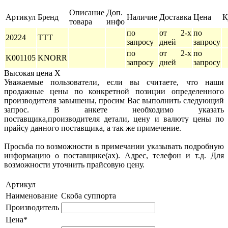
Описание
Доп.
Артикул
Бренд
Наличие
Доставка
Цена
К
товара
инфо
по
от 2-х
по
20224
TTT
запросу
дней
запросу
по
от 2-х
по
K001105
KNORR
запросу
дней
запросу
Высокая цена
X
Уважаемые пользователи, если вы считаете, что наши
продажные цены по конкретной позиции определенного
производителя завышены, просим Вас выполнить следующий
запрос. В анкете необходимо указать
поставщика,производителя детали, цену и валюту цены по
прайсу данного поставщика, а так же примечение.
Просьба по возможности в примечании указывать подробную
информацию о поставщике(ах). Адрес, телефон и т.д. Для
возможности уточнить прайсовую цену.
Артикул
Наименование
Скоба суппорта
Производитель
Цена*