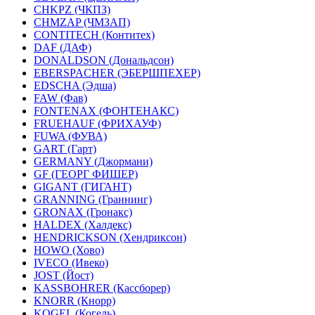
CHKPZ (ЧКПЗ)
CHMZAP (ЧМЗАП)
CONTITECH (Контитех)
DAF (ДАФ)
DONALDSON (Дональдсон)
EBERSPACHER (ЭБЕРШПЕХЕР)
EDSCHA (Эдша)
FAW (Фав)
FONTENAX (ФОНТЕНАКС)
FRUEHAUF (ФРИХАУФ)
FUWA (ФУВА)
GART (Гарт)
GERMANY (Джормани)
GF (ГЕОРГ ФИШЕР)
GIGANT (ГИГАНТ)
GRANNING (Граннинг)
GRONAX (Гронакс)
HALDEX (Халдекс)
HENDRICKSON (Хендриксон)
HOWO (Хово)
IVECO (Ивеко)
JOST (Йост)
KASSBOHRER (Касcборер)
KNORR (Кнорр)
KOGEL (Когель)