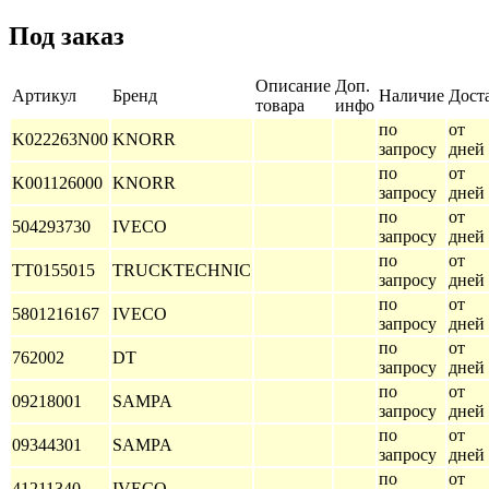
Под заказ
Описание
Доп.
Артикул
Бренд
Наличие
Дост
товара
инфо
по
от 
K022263N00
KNORR
запросу
дней
по
от 
K001126000
KNORR
запросу
дней
по
от 
504293730
IVECO
запросу
дней
по
от 
TT0155015
TRUCKTECHNIC
запросу
дней
по
от 
5801216167
IVECO
запросу
дней
по
от 
762002
DT
запросу
дней
по
от 
09218001
SAMPA
запросу
дней
по
от 
09344301
SAMPA
запросу
дней
по
от 
41211340
IVECO