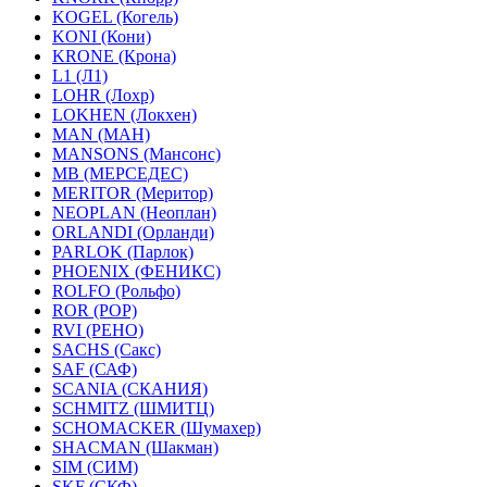
KOGEL (Когель)
KONI (Кони)
KRONE (Крона)
L1 (Л1)
LOHR (Лохр)
LOKHEN (Локхен)
MAN (МАН)
MANSONS (Мансонс)
MB (МЕРСЕДЕС)
MERITOR (Меритор)
NEOPLAN (Неоплан)
ORLANDI (Орланди)
PARLOK (Парлок)
PHOENIX (ФЕНИКС)
ROLFO (Рольфо)
ROR (РОР)
RVI (РЕНО)
SACHS (Сакс)
SAF (САФ)
SCANIA (СКАНИЯ)
SCHMITZ (ШМИТЦ)
SCHOMACKER (Шумахер)
SHACMAN (Шакман)
SIM (СИМ)
SKF (СКФ)