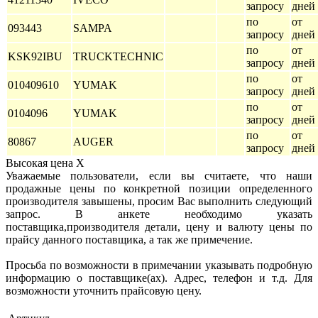
запросу
дней
по
от 
093443
SAMPA
запросу
дней
по
от 
KSK92IBU
TRUCKTECHNIC
запросу
дней
по
от 
010409610
YUMAK
запросу
дней
по
от 
0104096
YUMAK
запросу
дней
по
от 
80867
AUGER
запросу
дней
Высокая цена
X
Уважаемые пользователи, если вы считаете, что наши
продажные цены по конкретной позиции определенного
производителя завышены, просим Вас выполнить следующий
запрос. В анкете необходимо указать
поставщика,производителя детали, цену и валюту цены по
прайсу данного поставщика, а так же примечение.
Просьба по возможности в примечании указывать подробную
информацию о поставщике(ах). Адрес, телефон и т.д. Для
возможности уточнить прайсовую цену.