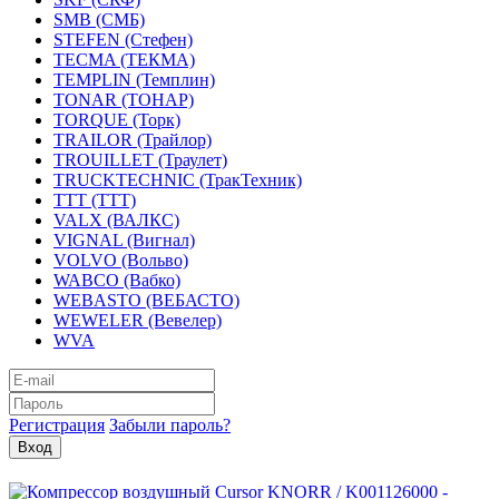
SMB (СМБ)
STEFEN (Стефен)
TECMA (ТЕКМА)
TEMPLIN (Темплин)
TONAR (ТОНАР)
TORQUE (Торк)
TRAILOR (Трайлор)
TROUILLET (Траулет)
TRUCKTECHNIC (ТракТехник)
TTT (ТТТ)
VALX (ВАЛКС)
VIGNAL (Вигнал)
VOLVO (Вольво)
WABCO (Вабко)
WEBASTO (ВЕБАСТО)
WEWELER (Вевелер)
WVA
Регистрация
Забыли пароль?