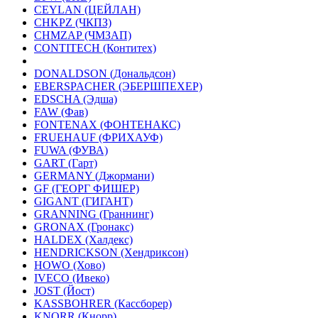
CEYLAN (ЦЕЙЛАН)
CHKPZ (ЧКПЗ)
CHMZAP (ЧМЗАП)
CONTITECH (Контитех)
DONALDSON (Дональдсон)
EBERSPACHER (ЭБЕРШПЕХЕР)
EDSCHA (Эдша)
FAW (Фав)
FONTENAX (ФОНТЕНАКС)
FRUEHAUF (ФРИХАУФ)
FUWA (ФУВА)
GART (Гарт)
GERMANY (Джормани)
GF (ГЕОРГ ФИШЕР)
GIGANT (ГИГАНТ)
GRANNING (Граннинг)
GRONAX (Гронакс)
HALDEX (Халдекс)
HENDRICKSON (Хендриксон)
HOWO (Хово)
IVECO (Ивеко)
JOST (Йост)
KASSBOHRER (Касcборер)
KNORR (Кнорр)