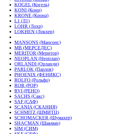
KOGEL (Когель)
KONI (Кони)
KRONE (Крона)
L1 (Л1)
LOHR (Лохр)
LOKHEN (Локхен)
MANSONS (Мансонс)
MB (МЕРСЕДЕС)
MERITOR (Меритор)
NEOPLAN (Неоплан)
ORLANDI (Орланди)
PARLOK (Парлок)
PHOENIX (ФЕНИКС)
ROLFO (Рольфо)
ROR (РОР)
RVI (РЕНО)
SACHS (Сакс)
SAF (САФ)
SCANIA (СКАНИЯ)
SCHMITZ (ШМИТЦ)
SCHOMACKER (Шумахер)
SHACMAN (Шакман)
SIM (СИМ)
SKF (СКФ)