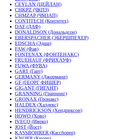
CEYLAN (ЦЕЙЛАН)
CHKPZ (ЧКПЗ)
CHMZAP (ЧМЗАП)
CONTITECH (Контитех)
DAF (ДАФ)
DONALDSON (Дональдсон)
EBERSPACHER (ЭБЕРШПЕХЕР)
EDSCHA (Эдша)
FAW (Фав)
FONTENAX (ФОНТЕНАКС)
FRUEHAUF (ФРИХАУФ)
FUWA (ФУВА)
GART (Гарт)
GERMANY (Джормани)
GF (ГЕОРГ ФИШЕР)
GIGANT (ГИГАНТ)
GRANNING (Граннинг)
GRONAX (Гронакс)
HALDEX (Халдекс)
HENDRICKSON (Хендриксон)
HOWO (Хово)
IVECO (Ивеко)
JOST (Йост)
KASSBOHRER (Касcборер)
KNORR (Кнорр)