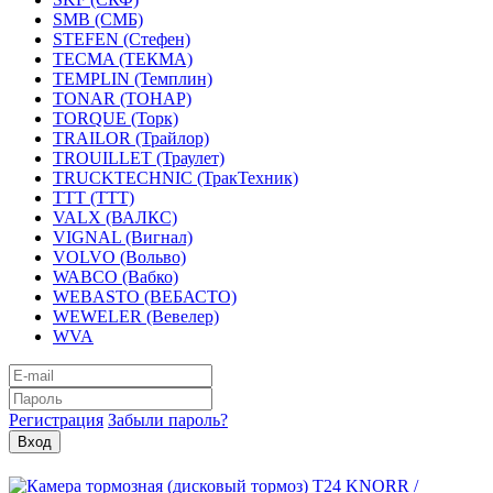
SMB (СМБ)
STEFEN (Стефен)
TECMA (ТЕКМА)
TEMPLIN (Темплин)
TONAR (ТОНАР)
TORQUE (Торк)
TRAILOR (Трайлор)
TROUILLET (Траулет)
TRUCKTECHNIC (ТракТехник)
TTT (ТТТ)
VALX (ВАЛКС)
VIGNAL (Вигнал)
VOLVO (Вольво)
WABCO (Вабко)
WEBASTO (ВЕБАСТО)
WEWELER (Вевелер)
WVA
Регистрация
Забыли пароль?