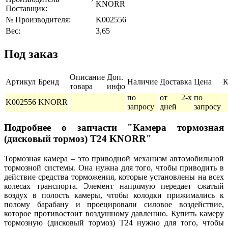
KNORR
Поставщик:
№ Производителя:
K002556
Вес:
3,65
Под заказ
Описание
Доп.
Артикул
Бренд
Наличие
Доставка
Цена
К
товара
инфо
по
от 2-х
по
K002556
KNORR
запросу
дней
запросу
Подробнее о запчасти "Камера тормозная
(дисковый тормоз) T24 KNORR"
Тормозная камера – это приводной механизм автомобильной
тормозной системы. Она нужна для того, чтобы приводить в
действие средства торможения, которые установлены на всех
колесах транспорта. Элемент напрямую передает сжатый
воздух в полость камеры, чтобы колодки прижимались к
полому барабану и проецировали силовое воздействие,
которое противостоит воздушному давлению. Купить камеру
тормозную (дисковый тормоз) T24 нужно для того, чтобы