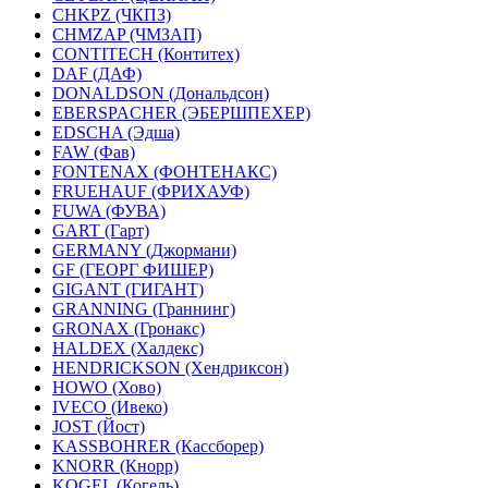
CHKPZ (ЧКПЗ)
CHMZAP (ЧМЗАП)
CONTITECH (Контитех)
DAF (ДАФ)
DONALDSON (Дональдсон)
EBERSPACHER (ЭБЕРШПЕХЕР)
EDSCHA (Эдша)
FAW (Фав)
FONTENAX (ФОНТЕНАКС)
FRUEHAUF (ФРИХАУФ)
FUWA (ФУВА)
GART (Гарт)
GERMANY (Джормани)
GF (ГЕОРГ ФИШЕР)
GIGANT (ГИГАНТ)
GRANNING (Граннинг)
GRONAX (Гронакс)
HALDEX (Халдекс)
HENDRICKSON (Хендриксон)
HOWO (Хово)
IVECO (Ивеко)
JOST (Йост)
KASSBOHRER (Касcборер)
KNORR (Кнорр)
KOGEL (Когель)