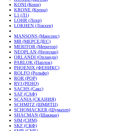
KONI (Кони)
KRONE (Крона)
L1 (Л1)
LOHR (Лохр)
LOKHEN (Локхен)
MANSONS (Мансонс)
MB (МЕРСЕДЕС)
MERITOR (Меритор)
NEOPLAN (Неоплан)
ORLANDI (Орланди)
PARLOK (Парлок)
PHOENIX (ФЕНИКС)
ROLFO (Рольфо)
ROR (РОР)
RVI (РЕНО)
SACHS (Сакс)
SAF (САФ)
SCANIA (СКАНИЯ)
SCHMITZ (ШМИТЦ)
SCHOMACKER (Шумахер)
SHACMAN (Шакман)
SIM (СИМ)
SKF (СКФ)
SMB (СМБ)