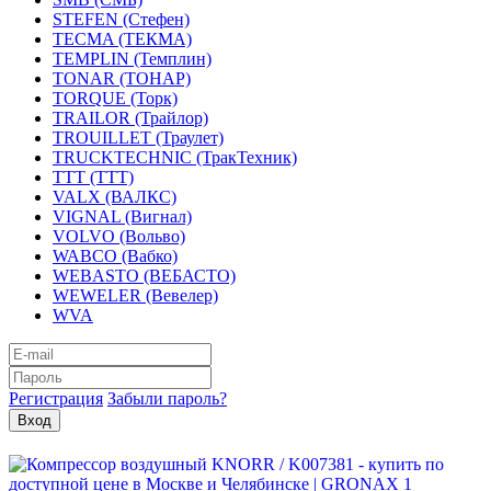
STEFEN (Стефен)
TECMA (ТЕКМА)
TEMPLIN (Темплин)
TONAR (ТОНАР)
TORQUE (Торк)
TRAILOR (Трайлор)
TROUILLET (Траулет)
TRUCKTECHNIC (ТракТехник)
TTT (ТТТ)
VALX (ВАЛКС)
VIGNAL (Вигнал)
VOLVO (Вольво)
WABCO (Вабко)
WEBASTO (ВЕБАСТО)
WEWELER (Вевелер)
WVA
Регистрация
Забыли пароль?