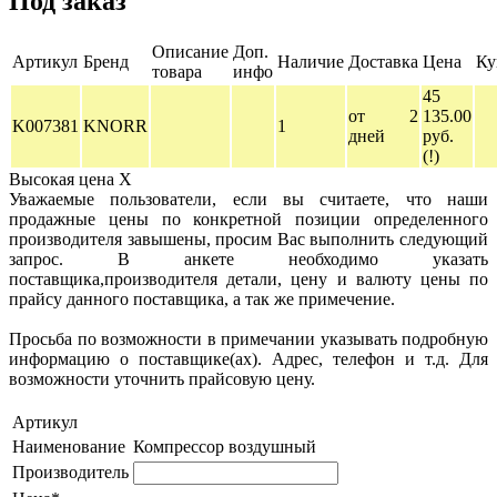
Под заказ
Описание
Доп.
Артикул
Бренд
Наличие
Доставка
Цена
Ку
товара
инфо
45
от 2
135.00
K007381
KNORR
1
дней
руб.
(!)
Высокая цена
X
Уважаемые пользователи, если вы считаете, что наши
продажные цены по конкретной позиции определенного
производителя завышены, просим Вас выполнить следующий
запрос. В анкете необходимо указать
поставщика,производителя детали, цену и валюту цены по
прайсу данного поставщика, а так же примечение.
Просьба по возможности в примечании указывать подробную
информацию о поставщике(ах). Адрес, телефон и т.д. Для
возможности уточнить прайсовую цену.
Артикул
Наименование
Компрессор воздушный
Производитель