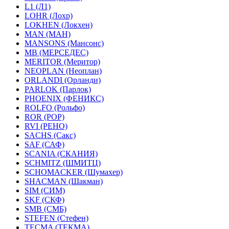
L1 (Л1)
LOHR (Лохр)
LOKHEN (Локхен)
MAN (МАН)
MANSONS (Мансонс)
MB (МЕРСЕДЕС)
MERITOR (Меритор)
NEOPLAN (Неоплан)
ORLANDI (Орланди)
PARLOK (Парлок)
PHOENIX (ФЕНИКС)
ROLFO (Рольфо)
ROR (РОР)
RVI (РЕНО)
SACHS (Сакс)
SAF (САФ)
SCANIA (СКАНИЯ)
SCHMITZ (ШМИТЦ)
SCHOMACKER (Шумахер)
SHACMAN (Шакман)
SIM (СИМ)
SKF (СКФ)
SMB (СМБ)
STEFEN (Стефен)
TECMA (ТЕКМА)