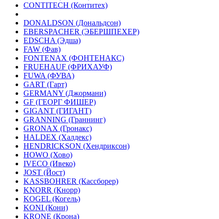
CONTITECH (Контитех)
DONALDSON (Дональдсон)
EBERSPACHER (ЭБЕРШПЕХЕР)
EDSCHA (Эдша)
FAW (Фав)
FONTENAX (ФОНТЕНАКС)
FRUEHAUF (ФРИХАУФ)
FUWA (ФУВА)
GART (Гарт)
GERMANY (Джормани)
GF (ГЕОРГ ФИШЕР)
GIGANT (ГИГАНТ)
GRANNING (Граннинг)
GRONAX (Гронакс)
HALDEX (Халдекс)
HENDRICKSON (Хендриксон)
HOWO (Хово)
IVECO (Ивеко)
JOST (Йост)
KASSBOHRER (Касcборер)
KNORR (Кнорр)
KOGEL (Когель)
KONI (Кони)
KRONE (Крона)