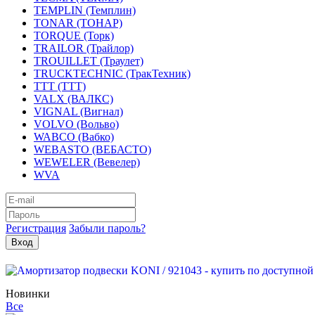
TEMPLIN (Темплин)
TONAR (ТОНАР)
TORQUE (Торк)
TRAILOR (Трайлор)
TROUILLET (Траулет)
TRUCKTECHNIC (ТракТехник)
TTT (ТТТ)
VALX (ВАЛКС)
VIGNAL (Вигнал)
VOLVO (Вольво)
WABCO (Вабко)
WEBASTO (ВЕБАСТО)
WEWELER (Вевелер)
WVA
Регистрация
Забыли пароль?
Новинки
Все