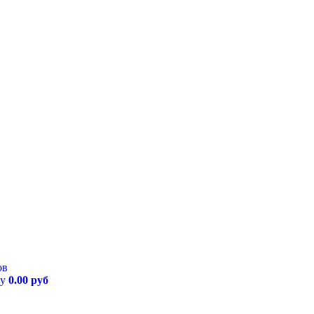
ов
му
0.00 руб