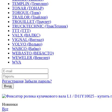
TEMPLIN (Темплин)
TONAR (ТОНАР)
TORQUE (Торк)
TRAILOR (Трайлор)
TROUILLET (Траулет)
TRUCKTECHNIC (ТракТехник)
TTT (ТТТ)
VALX (ВАЛКС)
VIGNAL (Вигнал)
VOLVO (Вольво)
WABCO (Вабко)
WEBASTO (ВЕБАСТО)
WEWELER (Вевелер)
WVA
Регистрация
Забыли пароль?
Новинки
Все