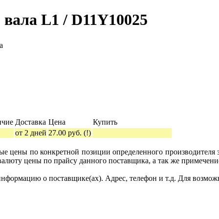
 вала L1 / D11Y10025
а
ичие
Доставка
Цена
Купить
от 2 дней
27.00 руб.
(!)
ные цены по конкретной позиции определенного производителя
валюту цены по прайсу данного поставщика, а так же примечени
формацию о поставщике(ах). Адрес, телефон и т.д. Для возмож