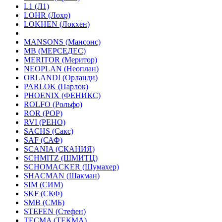
L1 (Л1)
LOHR (Лохр)
LOKHEN (Локхен)
MANSONS (Мансонс)
MB (МЕРСЕДЕС)
MERITOR (Меритор)
NEOPLAN (Неоплан)
ORLANDI (Орланди)
PARLOK (Парлок)
PHOENIX (ФЕНИКС)
ROLFO (Рольфо)
ROR (РОР)
RVI (РЕНО)
SACHS (Сакс)
SAF (САФ)
SCANIA (СКАНИЯ)
SCHMITZ (ШМИТЦ)
SCHOMACKER (Шумахер)
SHACMAN (Шакман)
SIM (СИМ)
SKF (СКФ)
SMB (СМБ)
STEFEN (Стефен)
TECMA (ТЕКМА)