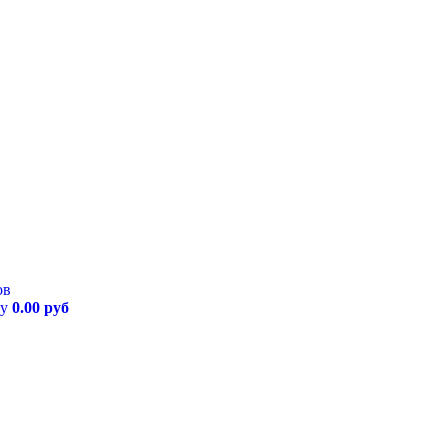
ов
му
0.00 руб