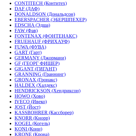
CONTITECH (Контитех)
DAF (ДАФ)
DONALDSON (Дональдсон)
EBERSPACHER (ЭБЕРШПЕХЕР)
EDSCHA (Эдша)
FAW (Фав)
FONTENAX (ФОНТЕНАКС)
FRUEHAUF (ФРИХАУФ)
FUWA (ФУВА)
GART (Гарт)
GERMANY (Джормани)
GF (ГЕОРГ ФИШЕР)
GIGANT (ГИГАНТ)
GRANNING (Граннинг)
GRONAX (Гронакс)
HALDEX (Халдекс)
HENDRICKSON (Хендриксон)
HOWO (Хово)
IVECO (Ивеко)
JOST (Йост)
KASSBOHRER (Касcборер)
KNORR (Кнорр)
KOGEL (Когель)
KONI (Кони)
KRONE (Крона)