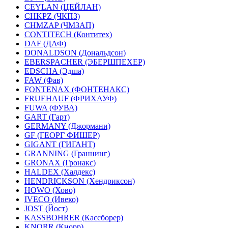
CEYLAN (ЦЕЙЛАН)
CHKPZ (ЧКПЗ)
CHMZAP (ЧМЗАП)
CONTITECH (Контитех)
DAF (ДАФ)
DONALDSON (Дональдсон)
EBERSPACHER (ЭБЕРШПЕХЕР)
EDSCHA (Эдша)
FAW (Фав)
FONTENAX (ФОНТЕНАКС)
FRUEHAUF (ФРИХАУФ)
FUWA (ФУВА)
GART (Гарт)
GERMANY (Джормани)
GF (ГЕОРГ ФИШЕР)
GIGANT (ГИГАНТ)
GRANNING (Граннинг)
GRONAX (Гронакс)
HALDEX (Халдекс)
HENDRICKSON (Хендриксон)
HOWO (Хово)
IVECO (Ивеко)
JOST (Йост)
KASSBOHRER (Касcборер)
KNORR (Кнорр)