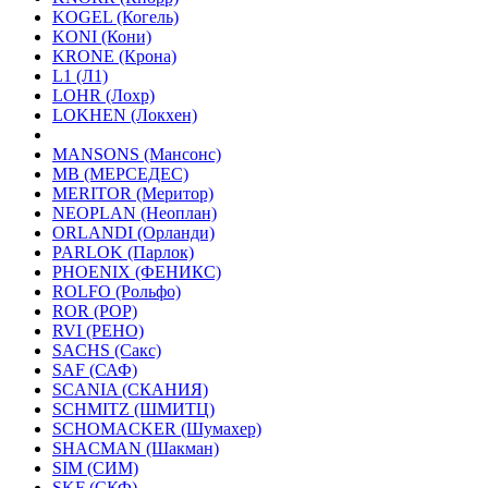
KOGEL (Когель)
KONI (Кони)
KRONE (Крона)
L1 (Л1)
LOHR (Лохр)
LOKHEN (Локхен)
MANSONS (Мансонс)
MB (МЕРСЕДЕС)
MERITOR (Меритор)
NEOPLAN (Неоплан)
ORLANDI (Орланди)
PARLOK (Парлок)
PHOENIX (ФЕНИКС)
ROLFO (Рольфо)
ROR (РОР)
RVI (РЕНО)
SACHS (Сакс)
SAF (САФ)
SCANIA (СКАНИЯ)
SCHMITZ (ШМИТЦ)
SCHOMACKER (Шумахер)
SHACMAN (Шакман)
SIM (СИМ)
SKF (СКФ)