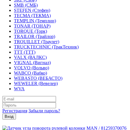
SMB (СМБ)
STEFEN (Стефен)
TECMA (ТЕКМА)
TEMPLIN (Темплин)
TONAR (ТОНАР)
TORQUE (Торк)
TRAILOR (Трайлор)
TROUILLET (Траулет)
TRUCKTECHNIC (ТракТехник)
TTT (ТТТ)
VALX (ВАЛКС)
VIGNAL (Вигнал)
VOLVO (Вольво)
WABCO (Вабко)
WEBASTO (ВЕБАСТО)
WEWELER (Вевелер)
WVA
Регистрация
Забыли пароль?