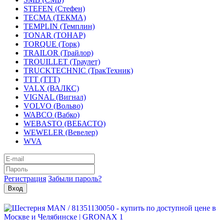
STEFEN (Стефен)
TECMA (ТЕКМА)
TEMPLIN (Темплин)
TONAR (ТОНАР)
TORQUE (Торк)
TRAILOR (Трайлор)
TROUILLET (Траулет)
TRUCKTECHNIC (ТракТехник)
TTT (ТТТ)
VALX (ВАЛКС)
VIGNAL (Вигнал)
VOLVO (Вольво)
WABCO (Вабко)
WEBASTO (ВЕБАСТО)
WEWELER (Вевелер)
WVA
Регистрация
Забыли пароль?