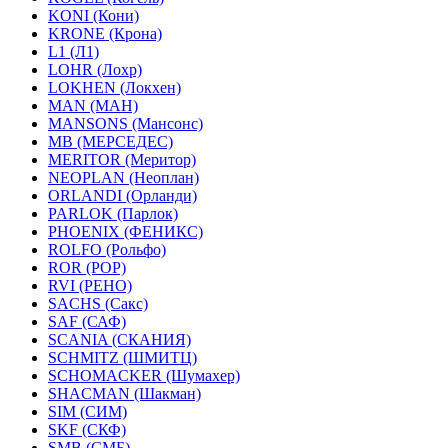
KONI (Кони)
KRONE (Крона)
L1 (Л1)
LOHR (Лохр)
LOKHEN (Локхен)
MAN (МАН)
MANSONS (Мансонс)
MB (МЕРСЕДЕС)
MERITOR (Меритор)
NEOPLAN (Неоплан)
ORLANDI (Орланди)
PARLOK (Парлок)
PHOENIX (ФЕНИКС)
ROLFO (Рольфо)
ROR (РОР)
RVI (РЕНО)
SACHS (Сакс)
SAF (САФ)
SCANIA (СКАНИЯ)
SCHMITZ (ШМИТЦ)
SCHOMACKER (Шумахер)
SHACMAN (Шакман)
SIM (СИМ)
SKF (СКФ)
SMB (СМБ)