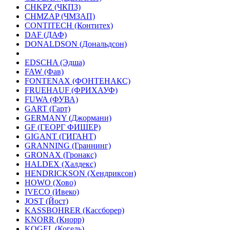
CHKPZ (ЧКПЗ)
CHMZAP (ЧМЗАП)
CONTITECH (Контитех)
DAF (ДАФ)
DONALDSON (Дональдсон)
EDSCHA (Эдша)
FAW (Фав)
FONTENAX (ФОНТЕНАКС)
FRUEHAUF (ФРИХАУФ)
FUWA (ФУВА)
GART (Гарт)
GERMANY (Джормани)
GF (ГЕОРГ ФИШЕР)
GIGANT (ГИГАНТ)
GRANNING (Граннинг)
GRONAX (Гронакс)
HALDEX (Халдекс)
HENDRICKSON (Хендриксон)
HOWO (Хово)
IVECO (Ивеко)
JOST (Йост)
KASSBOHRER (Касcборер)
KNORR (Кнорр)
KOGEL (Когель)