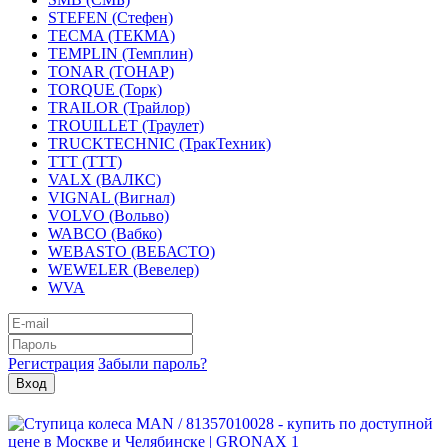
STEFEN (Стефен)
TECMA (ТЕКМА)
TEMPLIN (Темплин)
TONAR (ТОНАР)
TORQUE (Торк)
TRAILOR (Трайлор)
TROUILLET (Траулет)
TRUCKTECHNIC (ТракТехник)
TTT (ТТТ)
VALX (ВАЛКС)
VIGNAL (Вигнал)
VOLVO (Вольво)
WABCO (Вабко)
WEBASTO (ВЕБАСТО)
WEWELER (Вевелер)
WVA
Регистрация
Забыли пароль?