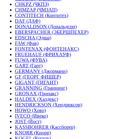
CHKPZ (ЧКПЗ)
CHMZAP (ЧМЗАП)
CONTITECH (Контитех)
DAF (ДАФ)
DONALDSON (Дональдсон)
EBERSPACHER (ЭБЕРШПЕХЕР)
EDSCHA (Эдша)
FAW (Фав)
FONTENAX (ФОНТЕНАКС)
FRUEHAUF (ФРИХАУФ)
FUWA (ФУВА)
GART (Гарт)
GERMANY (Джормани)
GF (ГЕОРГ ФИШЕР)
GIGANT (ГИГАНТ)
GRANNING (Граннинг)
GRONAX (Гронакс)
HALDEX (Халдекс)
HENDRICKSON (Хендриксон)
HOWO (Хово)
IVECO (Ивеко)
JOST (Йост)
KASSBOHRER (Касcборер)
KNORR (Кнорр)
KOGEL (Когель)