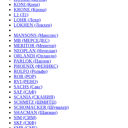
KONI (Кони)
KRONE (Крона)
L1 (Л1)
LOHR (Лохр)
LOKHEN (Локхен)
MANSONS (Мансонс)
MB (МЕРСЕДЕС)
MERITOR (Меритор)
NEOPLAN (Неоплан)
ORLANDI (Орланди)
PARLOK (Парлок)
PHOENIX (ФЕНИКС)
ROLFO (Рольфо)
ROR (РОР)
RVI (РЕНО)
SACHS (Сакс)
SAF (САФ)
SCANIA (СКАНИЯ)
SCHMITZ (ШМИТЦ)
SCHOMACKER (Шумахер)
SHACMAN (Шакман)
SIM (СИМ)
SKF (СКФ)
SMB (СМБ)