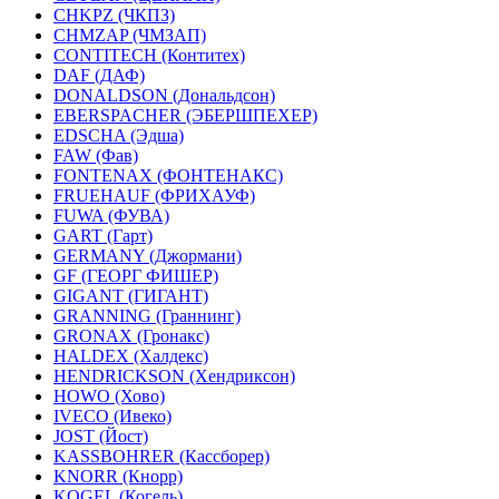
CHKPZ (ЧКПЗ)
CHMZAP (ЧМЗАП)
CONTITECH (Контитех)
DAF (ДАФ)
DONALDSON (Дональдсон)
EBERSPACHER (ЭБЕРШПЕХЕР)
EDSCHA (Эдша)
FAW (Фав)
FONTENAX (ФОНТЕНАКС)
FRUEHAUF (ФРИХАУФ)
FUWA (ФУВА)
GART (Гарт)
GERMANY (Джормани)
GF (ГЕОРГ ФИШЕР)
GIGANT (ГИГАНТ)
GRANNING (Граннинг)
GRONAX (Гронакс)
HALDEX (Халдекс)
HENDRICKSON (Хендриксон)
HOWO (Хово)
IVECO (Ивеко)
JOST (Йост)
KASSBOHRER (Касcборер)
KNORR (Кнорр)
KOGEL (Когель)