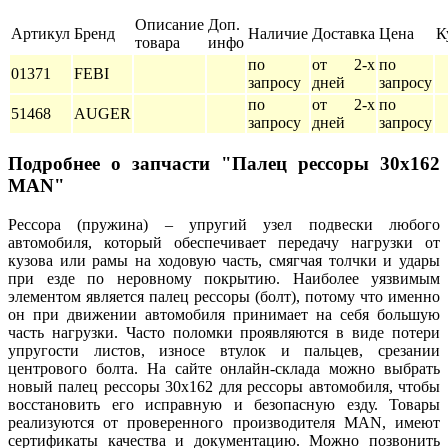
Описание
Доп.
Артикул
Бренд
Наличие
Доставка
Цена
К
товара
инфо
по
от 2-х
по
01371
FEBI
запросу
дней
запросу
по
от 2-х
по
51468
AUGER
запросу
дней
запросу
Подробнее о запчасти "Палец рессоры 30x162
MAN"
Рессора (пружина) – упругий узел подвески любого
автомобиля, который обеспечивает передачу нагрузки от
кузова или рамы на ходовую часть, смягчая толчки и удары
при езде по неровному покрытию. Наиболее уязвимым
элементом является палец рессоры (болт), потому что именно
он при движении автомобиля принимает на себя большую
часть нагрузки. Часто поломки проявляются в виде потери
упругости листов, износе втулок и пальцев, срезании
центрового болта. На сайте онлайн-склада можно выбрать
новый палец рессоры 30x162 для рессоры автомобиля, чтобы
восстановить его исправную и безопасную езду. Товары
реализуются от проверенного производителя MAN, имеют
сертификаты качества и документацию. Можно позвонить