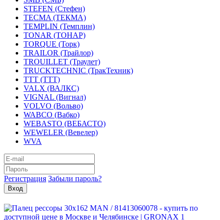
STEFEN (Стефен)
TECMA (ТЕКМА)
TEMPLIN (Темплин)
TONAR (ТОНАР)
TORQUE (Торк)
TRAILOR (Трайлор)
TROUILLET (Траулет)
TRUCKTECHNIC (ТракТехник)
TTT (ТТТ)
VALX (ВАЛКС)
VIGNAL (Вигнал)
VOLVO (Вольво)
WABCO (Вабко)
WEBASTO (ВЕБАСТО)
WEWELER (Вевелер)
WVA
Регистрация
Забыли пароль?