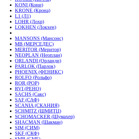
KONI (Кони)
KRONE (Крона)
L1 (Л1)
LOHR (Лохр)
LOKHEN (Локхен)
MANSONS (Мансонс)
MB (МЕРСЕДЕС)
MERITOR (Меритор)
NEOPLAN (Неоплан)
ORLANDI (Орланди)
PARLOK (Парлок)
PHOENIX (ФЕНИКС)
ROLFO (Рольфо)
ROR (РОР)
RVI (РЕНО)
SACHS (Сакс)
SAF (САФ)
SCANIA (СКАНИЯ)
SCHMITZ (ШМИТЦ)
SCHOMACKER (Шумахер)
SHACMAN (Шакман)
SIM (СИМ)
SKF (СКФ)
SMB (СМБ)