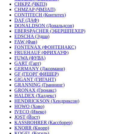
CHKPZ (ЧКПЗ)
CHMZAP (ЧМЗАП)
CONTITECH (Контитех)
DAF (ДАФ)
DONALDSON (Дональдсон)
EBERSPACHER (ЭБЕРШПЕХЕР)
EDSCHA (Эдша)
FAW (Фав)
FONTENAX (ФОНТЕНАКС)
FRUEHAUF (ФРИХАУФ)
FUWA (ФУВА)
GART (Гарт)
GERMANY (Джормани)
GF (ГЕОРГ ФИШЕР)
GIGANT (ГИГАНТ)
GRANNING (Граннинг)
GRONAX (Гронакс)
HALDEX (Халдекс)
HENDRICKSON (Хендриксон)
HOWO (Хово)
IVECO (Ивеко)
JOST (Йост)
KASSBOHRER (Касcборер)
KNORR (Кнорр)
KOGEL (Когель)