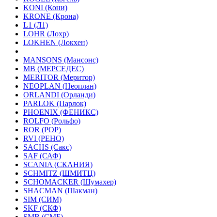
KONI (Кони)
KRONE (Крона)
L1 (Л1)
LOHR (Лохр)
LOKHEN (Локхен)
MANSONS (Мансонс)
MB (МЕРСЕДЕС)
MERITOR (Меритор)
NEOPLAN (Неоплан)
ORLANDI (Орланди)
PARLOK (Парлок)
PHOENIX (ФЕНИКС)
ROLFO (Рольфо)
ROR (РОР)
RVI (РЕНО)
SACHS (Сакс)
SAF (САФ)
SCANIA (СКАНИЯ)
SCHMITZ (ШМИТЦ)
SCHOMACKER (Шумахер)
SHACMAN (Шакман)
SIM (СИМ)
SKF (СКФ)
SMB (СМБ)