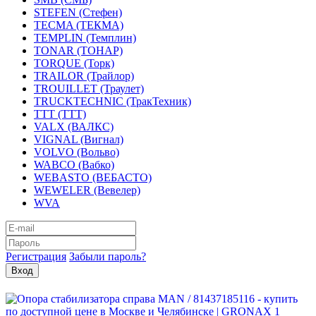
STEFEN (Стефен)
TECMA (ТЕКМА)
TEMPLIN (Темплин)
TONAR (ТОНАР)
TORQUE (Торк)
TRAILOR (Трайлор)
TROUILLET (Траулет)
TRUCKTECHNIC (ТракТехник)
TTT (ТТТ)
VALX (ВАЛКС)
VIGNAL (Вигнал)
VOLVO (Вольво)
WABCO (Вабко)
WEBASTO (ВЕБАСТО)
WEWELER (Вевелер)
WVA
Регистрация
Забыли пароль?