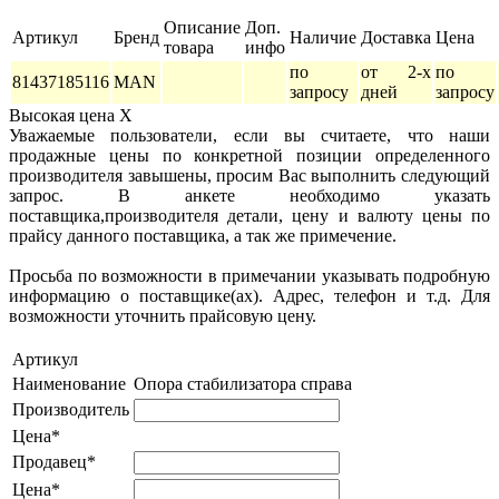
Описание
Доп.
Артикул
Бренд
Наличие
Доставка
Цена
товара
инфо
по
от 2-х
по
81437185116
MAN
запросу
дней
запросу
Высокая цена
X
Уважаемые пользователи, если вы считаете, что наши
продажные цены по конкретной позиции определенного
производителя завышены, просим Вас выполнить следующий
запрос. В анкете необходимо указать
поставщика,производителя детали, цену и валюту цены по
прайсу данного поставщика, а так же примечение.
Просьба по возможности в примечании указывать подробную
информацию о поставщике(ах). Адрес, телефон и т.д. Для
возможности уточнить прайсовую цену.
Артикул
Наименование
Опора стабилизатора справа
Производитель
Цена*
Продавец*
Цена*