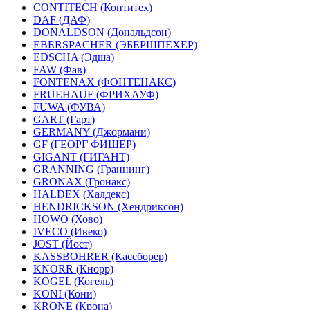
CONTITECH (Контитех)
DAF (ДАФ)
DONALDSON (Дональдсон)
EBERSPACHER (ЭБЕРШПЕХЕР)
EDSCHA (Эдша)
FAW (Фав)
FONTENAX (ФОНТЕНАКС)
FRUEHAUF (ФРИХАУФ)
FUWA (ФУВА)
GART (Гарт)
GERMANY (Джормани)
GF (ГЕОРГ ФИШЕР)
GIGANT (ГИГАНТ)
GRANNING (Граннинг)
GRONAX (Гронакс)
HALDEX (Халдекс)
HENDRICKSON (Хендриксон)
HOWO (Хово)
IVECO (Ивеко)
JOST (Йост)
KASSBOHRER (Касcборер)
KNORR (Кнорр)
KOGEL (Когель)
KONI (Кони)
KRONE (Крона)