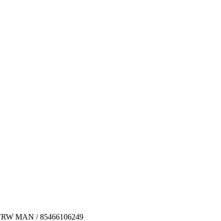
 TRW MAN / 85466106249