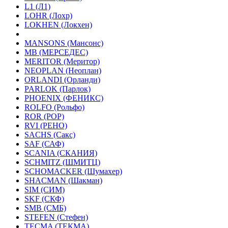
L1 (Л1)
LOHR (Лохр)
LOKHEN (Локхен)
MANSONS (Мансонс)
MB (МЕРСЕДЕС)
MERITOR (Меритор)
NEOPLAN (Неоплан)
ORLANDI (Орланди)
PARLOK (Парлок)
PHOENIX (ФЕНИКС)
ROLFO (Рольфо)
ROR (РОР)
RVI (РЕНО)
SACHS (Сакс)
SAF (САФ)
SCANIA (СКАНИЯ)
SCHMITZ (ШМИТЦ)
SCHOMACKER (Шумахер)
SHACMAN (Шакман)
SIM (СИМ)
SKF (СКФ)
SMB (СМБ)
STEFEN (Стефен)
TECMA (ТЕКМА)