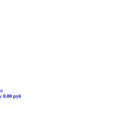
ов
му
0.00 руб