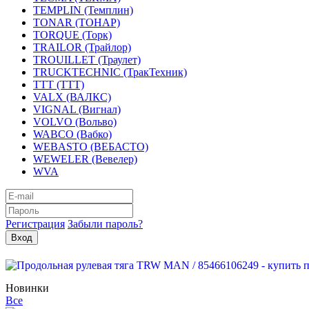
TEMPLIN (Темплин)
TONAR (ТОНАР)
TORQUE (Торк)
TRAILOR (Трайлор)
TROUILLET (Траулет)
TRUCKTECHNIC (ТракТехник)
TTT (ТТТ)
VALX (ВАЛКС)
VIGNAL (Вигнал)
VOLVO (Вольво)
WABCO (Вабко)
WEBASTO (ВЕБАСТО)
WEWELER (Вевелер)
WVA
Регистрация
Забыли пароль?
Новинки
Все