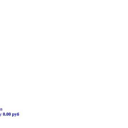
ов
му
0.00 руб