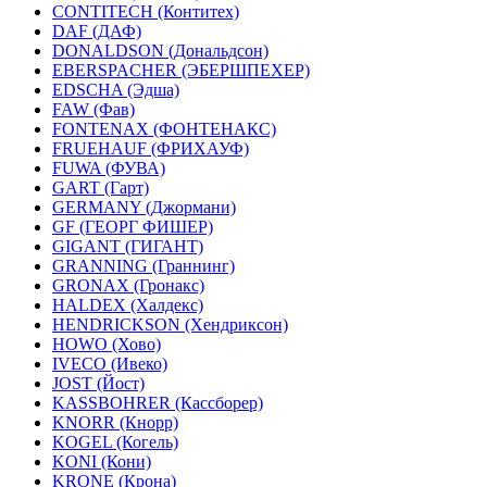
CONTITECH (Контитех)
DAF (ДАФ)
DONALDSON (Дональдсон)
EBERSPACHER (ЭБЕРШПЕХЕР)
EDSCHA (Эдша)
FAW (Фав)
FONTENAX (ФОНТЕНАКС)
FRUEHAUF (ФРИХАУФ)
FUWA (ФУВА)
GART (Гарт)
GERMANY (Джормани)
GF (ГЕОРГ ФИШЕР)
GIGANT (ГИГАНТ)
GRANNING (Граннинг)
GRONAX (Гронакс)
HALDEX (Халдекс)
HENDRICKSON (Хендриксон)
HOWO (Хово)
IVECO (Ивеко)
JOST (Йост)
KASSBOHRER (Касcборер)
KNORR (Кнорр)
KOGEL (Когель)
KONI (Кони)
KRONE (Крона)