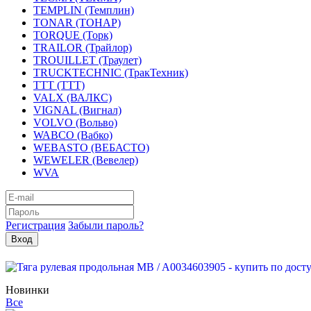
TEMPLIN (Темплин)
TONAR (ТОНАР)
TORQUE (Торк)
TRAILOR (Трайлор)
TROUILLET (Траулет)
TRUCKTECHNIC (ТракТехник)
TTT (ТТТ)
VALX (ВАЛКС)
VIGNAL (Вигнал)
VOLVO (Вольво)
WABCO (Вабко)
WEBASTO (ВЕБАСТО)
WEWELER (Вевелер)
WVA
Регистрация
Забыли пароль?
Новинки
Все