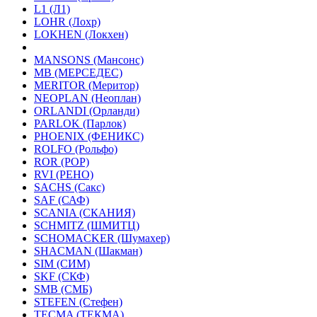
L1 (Л1)
LOHR (Лохр)
LOKHEN (Локхен)
MANSONS (Мансонс)
MB (МЕРСЕДЕС)
MERITOR (Меритор)
NEOPLAN (Неоплан)
ORLANDI (Орланди)
PARLOK (Парлок)
PHOENIX (ФЕНИКС)
ROLFO (Рольфо)
ROR (РОР)
RVI (РЕНО)
SACHS (Сакс)
SAF (САФ)
SCANIA (СКАНИЯ)
SCHMITZ (ШМИТЦ)
SCHOMACKER (Шумахер)
SHACMAN (Шакман)
SIM (СИМ)
SKF (СКФ)
SMB (СМБ)
STEFEN (Стефен)
TECMA (ТЕКМА)