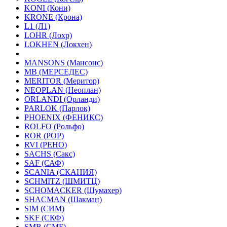
KONI (Кони)
KRONE (Крона)
L1 (Л1)
LOHR (Лохр)
LOKHEN (Локхен)
MANSONS (Мансонс)
MB (МЕРСЕДЕС)
MERITOR (Меритор)
NEOPLAN (Неоплан)
ORLANDI (Орланди)
PARLOK (Парлок)
PHOENIX (ФЕНИКС)
ROLFO (Рольфо)
ROR (РОР)
RVI (РЕНО)
SACHS (Сакс)
SAF (САФ)
SCANIA (СКАНИЯ)
SCHMITZ (ШМИТЦ)
SCHOMACKER (Шумахер)
SHACMAN (Шакман)
SIM (СИМ)
SKF (СКФ)
SMB (СМБ)