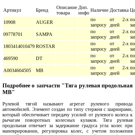
Описание
Доп.
Артикул
Бренд
Наличие
Доставка
Ц
товара
инфо
по
от 2-х
по
10908
AUGER
запросу
дней
за
по
от 2-х
по
09778701
SAMPA
запросу
дней
за
по
от 2-х
по
1803414010479
ROSTAR
запросу
дней
за
по
от 2-х
по
469590
DT
запросу
дней
за
по
от 2-х
по
A0034604505
MB
запросу
дней
за
Подробнее о запчасти "Тяга рулевая продольная
MB"
Рулевой тягой называют агрегат рулевого привода
автомобилей. Элемент создан по типу стержня с шарнирами,
который обеспечивает передачу усилий от рулевого колеса к
рычагам поворотных колесных кулаков. Тяга рулевая
продольная отвечает за задержание градуса угла колес при
маневрировании, регулировка колес, с учетом положения