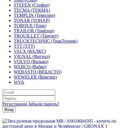
STEFEN (Стефен)
TECMA (ТЕКМА)
TEMPLIN (Темплин)
TONAR (ТОНАР)
TORQUE (Торк)
TRAILOR (Трайлор)
TROUILLET (Траулет)
TRUCKTECHNIC (ТракТехник)
TTT (ТТТ)
VALX (ВАЛКС)
VIGNAL (Вигнал)
VOLVO (Вольво)
WABCO (Вабко)
WEBASTO (ВЕБАСТО)
WEWELER (Вевелер)
WVA
Регистрация
Забыли пароль?