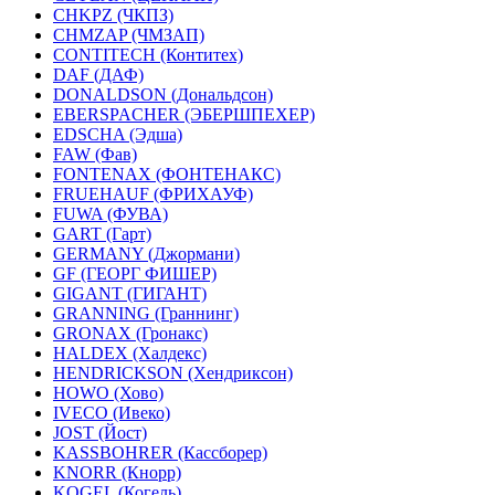
CHKPZ (ЧКПЗ)
CHMZAP (ЧМЗАП)
CONTITECH (Контитех)
DAF (ДАФ)
DONALDSON (Дональдсон)
EBERSPACHER (ЭБЕРШПЕХЕР)
EDSCHA (Эдша)
FAW (Фав)
FONTENAX (ФОНТЕНАКС)
FRUEHAUF (ФРИХАУФ)
FUWA (ФУВА)
GART (Гарт)
GERMANY (Джормани)
GF (ГЕОРГ ФИШЕР)
GIGANT (ГИГАНТ)
GRANNING (Граннинг)
GRONAX (Гронакс)
HALDEX (Халдекс)
HENDRICKSON (Хендриксон)
HOWO (Хово)
IVECO (Ивеко)
JOST (Йост)
KASSBOHRER (Касcборер)
KNORR (Кнорр)
KOGEL (Когель)