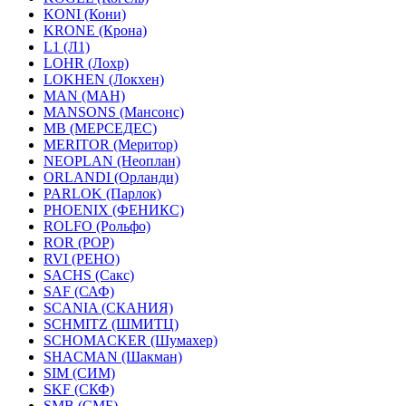
KONI (Кони)
KRONE (Крона)
L1 (Л1)
LOHR (Лохр)
LOKHEN (Локхен)
MAN (МАН)
MANSONS (Мансонс)
MB (МЕРСЕДЕС)
MERITOR (Меритор)
NEOPLAN (Неоплан)
ORLANDI (Орланди)
PARLOK (Парлок)
PHOENIX (ФЕНИКС)
ROLFO (Рольфо)
ROR (РОР)
RVI (РЕНО)
SACHS (Сакс)
SAF (САФ)
SCANIA (СКАНИЯ)
SCHMITZ (ШМИТЦ)
SCHOMACKER (Шумахер)
SHACMAN (Шакман)
SIM (СИМ)
SKF (СКФ)
SMB (СМБ)