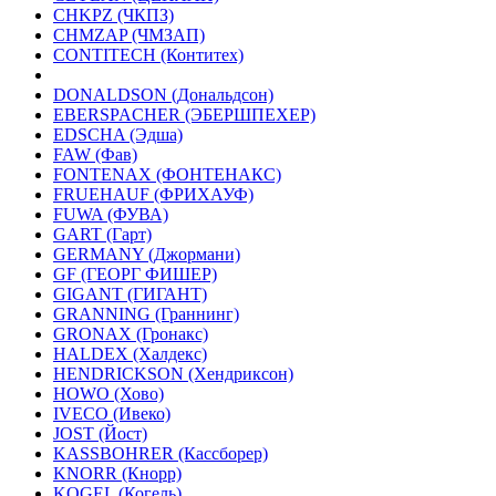
CHKPZ (ЧКПЗ)
CHMZAP (ЧМЗАП)
CONTITECH (Контитех)
DONALDSON (Дональдсон)
EBERSPACHER (ЭБЕРШПЕХЕР)
EDSCHA (Эдша)
FAW (Фав)
FONTENAX (ФОНТЕНАКС)
FRUEHAUF (ФРИХАУФ)
FUWA (ФУВА)
GART (Гарт)
GERMANY (Джормани)
GF (ГЕОРГ ФИШЕР)
GIGANT (ГИГАНТ)
GRANNING (Граннинг)
GRONAX (Гронакс)
HALDEX (Халдекс)
HENDRICKSON (Хендриксон)
HOWO (Хово)
IVECO (Ивеко)
JOST (Йост)
KASSBOHRER (Касcборер)
KNORR (Кнорр)
KOGEL (Когель)