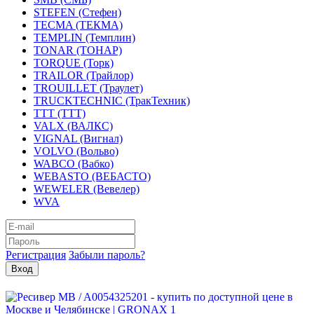
STEFEN (Стефен)
TECMA (ТЕКМА)
TEMPLIN (Темплин)
TONAR (ТОНАР)
TORQUE (Торк)
TRAILOR (Трайлор)
TROUILLET (Траулет)
TRUCKTECHNIC (ТракТехник)
TTT (ТТТ)
VALX (ВАЛКС)
VIGNAL (Вигнал)
VOLVO (Вольво)
WABCO (Вабко)
WEBASTO (ВЕБАСТО)
WEWELER (Вевелер)
WVA
Регистрация
Забыли пароль?