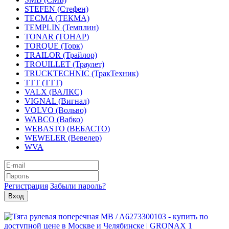
STEFEN (Стефен)
TECMA (ТЕКМА)
TEMPLIN (Темплин)
TONAR (ТОНАР)
TORQUE (Торк)
TRAILOR (Трайлор)
TROUILLET (Траулет)
TRUCKTECHNIC (ТракТехник)
TTT (ТТТ)
VALX (ВАЛКС)
VIGNAL (Вигнал)
VOLVO (Вольво)
WABCO (Вабко)
WEBASTO (ВЕБАСТО)
WEWELER (Вевелер)
WVA
Регистрация
Забыли пароль?