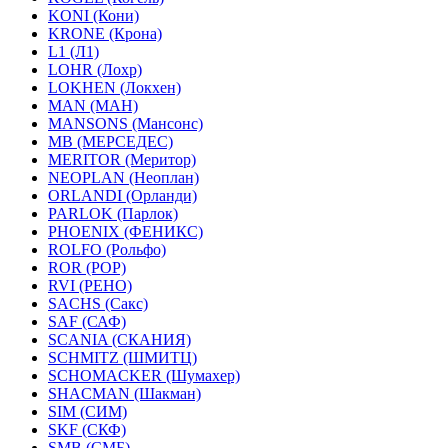
KONI (Кони)
KRONE (Крона)
L1 (Л1)
LOHR (Лохр)
LOKHEN (Локхен)
MAN (МАН)
MANSONS (Мансонс)
MB (МЕРСЕДЕС)
MERITOR (Меритор)
NEOPLAN (Неоплан)
ORLANDI (Орланди)
PARLOK (Парлок)
PHOENIX (ФЕНИКС)
ROLFO (Рольфо)
ROR (РОР)
RVI (РЕНО)
SACHS (Сакс)
SAF (САФ)
SCANIA (СКАНИЯ)
SCHMITZ (ШМИТЦ)
SCHOMACKER (Шумахер)
SHACMAN (Шакман)
SIM (СИМ)
SKF (СКФ)
SMB (СМБ)