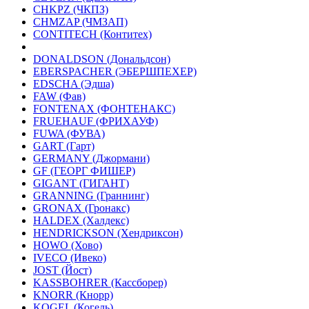
CHKPZ (ЧКПЗ)
CHMZAP (ЧМЗАП)
CONTITECH (Контитех)
DONALDSON (Дональдсон)
EBERSPACHER (ЭБЕРШПЕХЕР)
EDSCHA (Эдша)
FAW (Фав)
FONTENAX (ФОНТЕНАКС)
FRUEHAUF (ФРИХАУФ)
FUWA (ФУВА)
GART (Гарт)
GERMANY (Джормани)
GF (ГЕОРГ ФИШЕР)
GIGANT (ГИГАНТ)
GRANNING (Граннинг)
GRONAX (Гронакс)
HALDEX (Халдекс)
HENDRICKSON (Хендриксон)
HOWO (Хово)
IVECO (Ивеко)
JOST (Йост)
KASSBOHRER (Касcборер)
KNORR (Кнорр)
KOGEL (Когель)