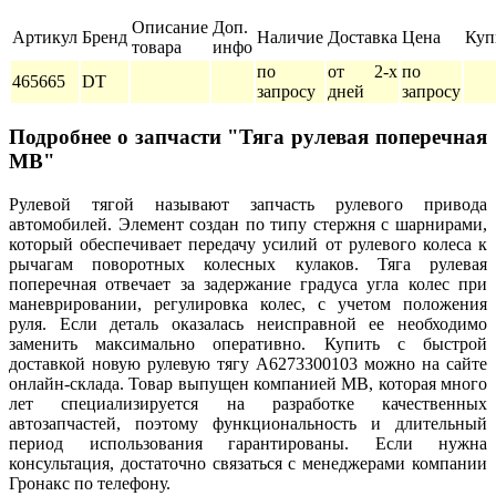
Описание
Доп.
Артикул
Бренд
Наличие
Доставка
Цена
Куп
товара
инфо
по
от 2-х
по
465665
DT
запросу
дней
запросу
Подробнее о запчасти "Тяга рулевая поперечная
MB"
Рулевой тягой называют запчасть рулевого привода
автомобилей. Элемент создан по типу стержня с шарнирами,
который обеспечивает передачу усилий от рулевого колеса к
рычагам поворотных колесных кулаков. Тяга рулевая
поперечная отвечает за задержание градуса угла колес при
маневрировании, регулировка колес, с учетом положения
руля. Если деталь оказалась неисправной ее необходимо
заменить максимально оперативно. Купить с быстрой
доставкой новую рулевую тягу A6273300103 можно на сайте
онлайн-склада. Товар выпущен компанией MB, которая много
лет специализируется на разработке качественных
автозапчастей, поэтому функциональность и длительный
период использования гарантированы. Если нужна
консультация, достаточно связаться с менеджерами компании
Гронакс по телефону.