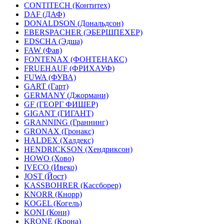
CONTITECH (Контитех)
DAF (ДАФ)
DONALDSON (Дональдсон)
EBERSPACHER (ЭБЕРШПЕХЕР)
EDSCHA (Эдша)
FAW (Фав)
FONTENAX (ФОНТЕНАКС)
FRUEHAUF (ФРИХАУФ)
FUWA (ФУВА)
GART (Гарт)
GERMANY (Джормани)
GF (ГЕОРГ ФИШЕР)
GIGANT (ГИГАНТ)
GRANNING (Граннинг)
GRONAX (Гронакс)
HALDEX (Халдекс)
HENDRICKSON (Хендриксон)
HOWO (Хово)
IVECO (Ивеко)
JOST (Йост)
KASSBOHRER (Касcборер)
KNORR (Кнорр)
KOGEL (Когель)
KONI (Кони)
KRONE (Крона)