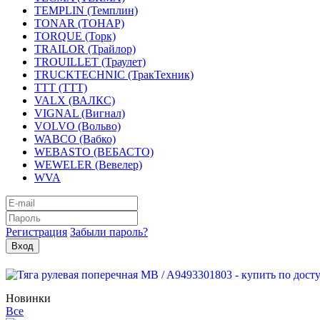
TEMPLIN (Темплин)
TONAR (ТОНАР)
TORQUE (Торк)
TRAILOR (Трайлор)
TROUILLET (Траулет)
TRUCKTECHNIC (ТракТехник)
TTT (ТТТ)
VALX (ВАЛКС)
VIGNAL (Вигнал)
VOLVO (Вольво)
WABCO (Вабко)
WEBASTO (ВЕБАСТО)
WEWELER (Вевелер)
WVA
Регистрация
Забыли пароль?
Новинки
Все