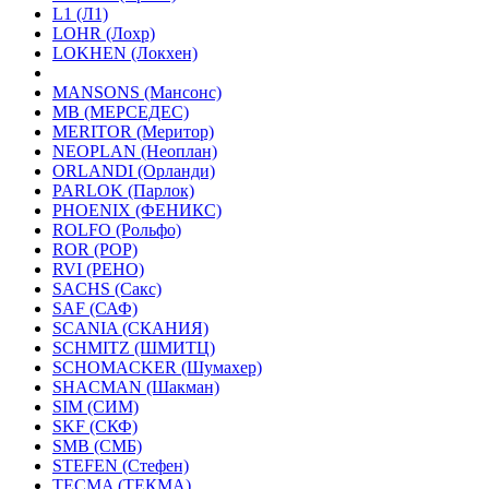
L1 (Л1)
LOHR (Лохр)
LOKHEN (Локхен)
MANSONS (Мансонс)
MB (МЕРСЕДЕС)
MERITOR (Меритор)
NEOPLAN (Неоплан)
ORLANDI (Орланди)
PARLOK (Парлок)
PHOENIX (ФЕНИКС)
ROLFO (Рольфо)
ROR (РОР)
RVI (РЕНО)
SACHS (Сакс)
SAF (САФ)
SCANIA (СКАНИЯ)
SCHMITZ (ШМИТЦ)
SCHOMACKER (Шумахер)
SHACMAN (Шакман)
SIM (СИМ)
SKF (СКФ)
SMB (СМБ)
STEFEN (Стефен)
TECMA (ТЕКМА)