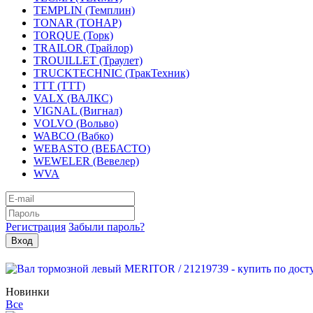
TEMPLIN (Темплин)
TONAR (ТОНАР)
TORQUE (Торк)
TRAILOR (Трайлор)
TROUILLET (Траулет)
TRUCKTECHNIC (ТракТехник)
TTT (ТТТ)
VALX (ВАЛКС)
VIGNAL (Вигнал)
VOLVO (Вольво)
WABCO (Вабко)
WEBASTO (ВЕБАСТО)
WEWELER (Вевелер)
WVA
Регистрация
Забыли пароль?
Новинки
Все