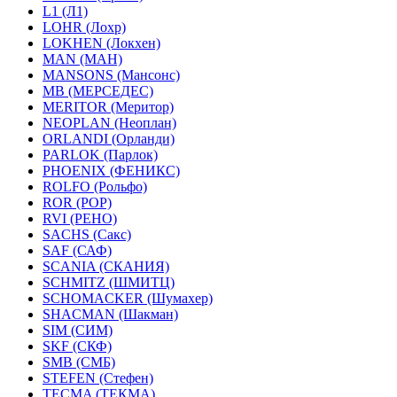
L1 (Л1)
LOHR (Лохр)
LOKHEN (Локхен)
MAN (МАН)
MANSONS (Мансонс)
MB (МЕРСЕДЕС)
MERITOR (Меритор)
NEOPLAN (Неоплан)
ORLANDI (Орланди)
PARLOK (Парлок)
PHOENIX (ФЕНИКС)
ROLFO (Рольфо)
ROR (РОР)
RVI (РЕНО)
SACHS (Сакс)
SAF (САФ)
SCANIA (СКАНИЯ)
SCHMITZ (ШМИТЦ)
SCHOMACKER (Шумахер)
SHACMAN (Шакман)
SIM (СИМ)
SKF (СКФ)
SMB (СМБ)
STEFEN (Стефен)
TECMA (ТЕКМА)