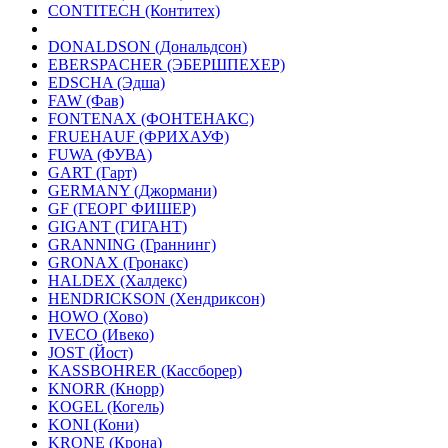
CONTITECH (Контитех)
DONALDSON (Дональдсон)
EBERSPACHER (ЭБЕРШПЕХЕР)
EDSCHA (Эдша)
FAW (Фав)
FONTENAX (ФОНТЕНАКС)
FRUEHAUF (ФРИХАУФ)
FUWA (ФУВА)
GART (Гарт)
GERMANY (Джормани)
GF (ГЕОРГ ФИШЕР)
GIGANT (ГИГАНТ)
GRANNING (Граннинг)
GRONAX (Гронакс)
HALDEX (Халдекс)
HENDRICKSON (Хендриксон)
HOWO (Хово)
IVECO (Ивеко)
JOST (Йост)
KASSBOHRER (Касcборер)
KNORR (Кнорр)
KOGEL (Когель)
KONI (Кони)
KRONE (Крона)