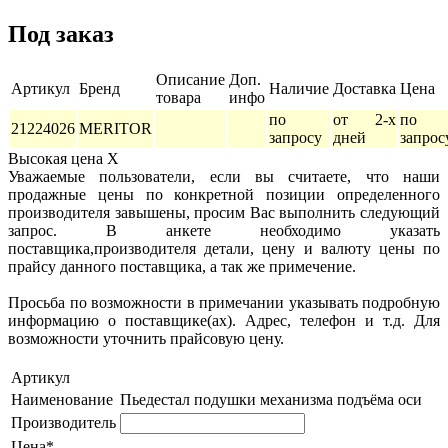
Под заказ
Описание
Доп.
Артикул
Бренд
Наличие
Доставка
Цена
товара
инфо
по
от 2-х
по
21224026
MERITOR
запросу
дней
запрос
Высокая цена
X
Уважаемые пользователи, если вы считаете, что наши
продажные цены по конкретной позиции определенного
производителя завышены, просим Вас выполнить следующий
запрос. В анкете необходимо указать
поставщика,производителя детали, цену и валюту цены по
прайсу данного поставщика, а так же примечение.
Просьба по возможности в примечании указывать подробную
информацию о поставщике(ах). Адрес, телефон и т.д. Для
возможности уточнить прайсовую цену.
Артикул
Наименование
Пьедестал подушки механизма подъёма оси
Производитель
Цена*