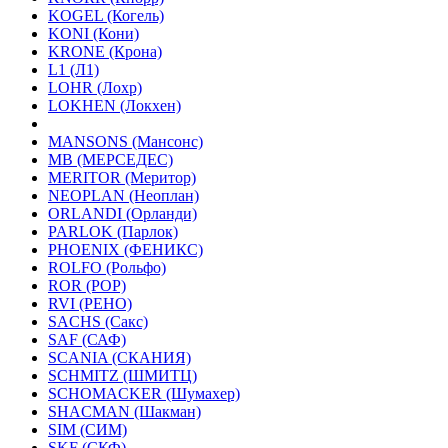
KOGEL (Когель)
KONI (Кони)
KRONE (Крона)
L1 (Л1)
LOHR (Лохр)
LOKHEN (Локхен)
MANSONS (Мансонс)
MB (МЕРСЕДЕС)
MERITOR (Меритор)
NEOPLAN (Неоплан)
ORLANDI (Орланди)
PARLOK (Парлок)
PHOENIX (ФЕНИКС)
ROLFO (Рольфо)
ROR (РОР)
RVI (РЕНО)
SACHS (Сакс)
SAF (САФ)
SCANIA (СКАНИЯ)
SCHMITZ (ШМИТЦ)
SCHOMACKER (Шумахер)
SHACMAN (Шакман)
SIM (СИМ)
SKF (СКФ)