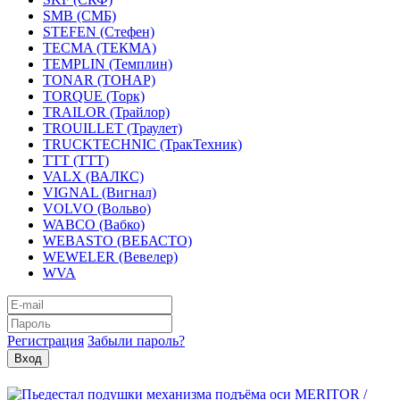
SMB (СМБ)
STEFEN (Стефен)
TECMA (ТЕКМА)
TEMPLIN (Темплин)
TONAR (ТОНАР)
TORQUE (Торк)
TRAILOR (Трайлор)
TROUILLET (Траулет)
TRUCKTECHNIC (ТракТехник)
TTT (ТТТ)
VALX (ВАЛКС)
VIGNAL (Вигнал)
VOLVO (Вольво)
WABCO (Вабко)
WEBASTO (ВЕБАСТО)
WEWELER (Вевелер)
WVA
Регистрация
Забыли пароль?