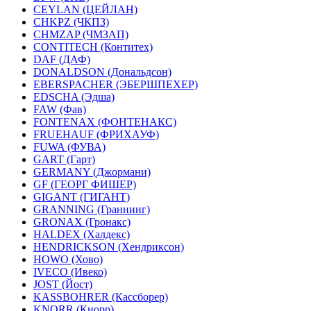
CEYLAN (ЦЕЙЛАН)
CHKPZ (ЧКПЗ)
CHMZAP (ЧМЗАП)
CONTITECH (Контитех)
DAF (ДАФ)
DONALDSON (Дональдсон)
EBERSPACHER (ЭБЕРШПЕХЕР)
EDSCHA (Эдша)
FAW (Фав)
FONTENAX (ФОНТЕНАКС)
FRUEHAUF (ФРИХАУФ)
FUWA (ФУВА)
GART (Гарт)
GERMANY (Джормани)
GF (ГЕОРГ ФИШЕР)
GIGANT (ГИГАНТ)
GRANNING (Граннинг)
GRONAX (Гронакс)
HALDEX (Халдекс)
HENDRICKSON (Хендриксон)
HOWO (Хово)
IVECO (Ивеко)
JOST (Йост)
KASSBOHRER (Касcборер)
KNORR (Кнорр)