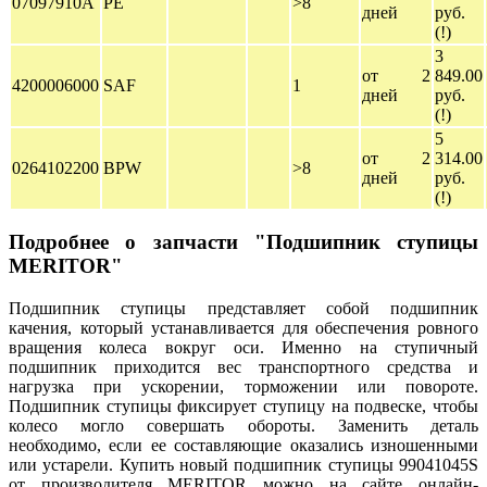
07097910A
PE
>8
дней
руб.
(!)
3
от 2
849.00
4200006000
SAF
1
дней
руб.
(!)
5
от 2
314.00
0264102200
BPW
>8
дней
руб.
(!)
Подробнее о запчасти "Подшипник ступицы
MERITOR"
Подшипник ступицы представляет собой подшипник
качения, который устанавливается для обеспечения ровного
вращения колеса вокруг оси. Именно на ступичный
подшипник приходится вес транспортного средства и
нагрузка при ускорении, торможении или повороте.
Подшипник ступицы фиксирует ступицу на подвеске, чтобы
колесо могло совершать обороты. Заменить деталь
необходимо, если ее составляющие оказались изношенными
или устарели. Купить новый подшипник ступицы 99041045S
от производителя MERITOR можно на сайте онлайн-