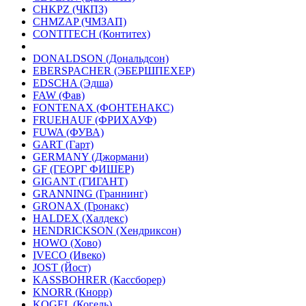
CHKPZ (ЧКПЗ)
CHMZAP (ЧМЗАП)
CONTITECH (Контитех)
DONALDSON (Дональдсон)
EBERSPACHER (ЭБЕРШПЕХЕР)
EDSCHA (Эдша)
FAW (Фав)
FONTENAX (ФОНТЕНАКС)
FRUEHAUF (ФРИХАУФ)
FUWA (ФУВА)
GART (Гарт)
GERMANY (Джормани)
GF (ГЕОРГ ФИШЕР)
GIGANT (ГИГАНТ)
GRANNING (Граннинг)
GRONAX (Гронакс)
HALDEX (Халдекс)
HENDRICKSON (Хендриксон)
HOWO (Хово)
IVECO (Ивеко)
JOST (Йост)
KASSBOHRER (Касcборер)
KNORR (Кнорр)
KOGEL (Когель)