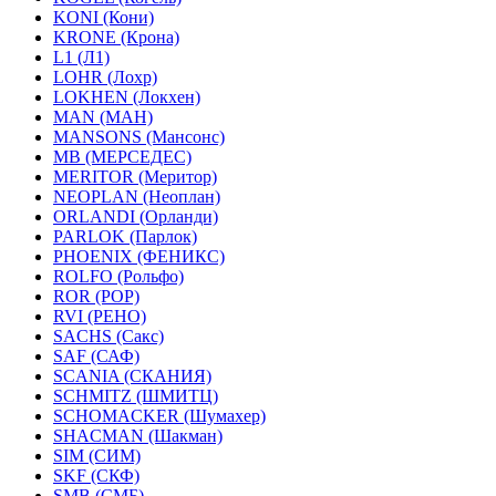
KONI (Кони)
KRONE (Крона)
L1 (Л1)
LOHR (Лохр)
LOKHEN (Локхен)
MAN (МАН)
MANSONS (Мансонс)
MB (МЕРСЕДЕС)
MERITOR (Меритор)
NEOPLAN (Неоплан)
ORLANDI (Орланди)
PARLOK (Парлок)
PHOENIX (ФЕНИКС)
ROLFO (Рольфо)
ROR (РОР)
RVI (РЕНО)
SACHS (Сакс)
SAF (САФ)
SCANIA (СКАНИЯ)
SCHMITZ (ШМИТЦ)
SCHOMACKER (Шумахер)
SHACMAN (Шакман)
SIM (СИМ)
SKF (СКФ)
SMB (СМБ)