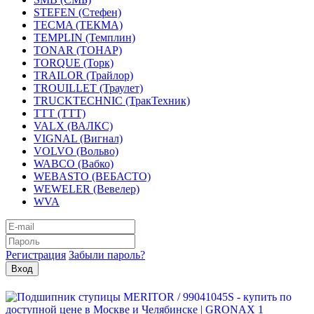
STEFEN (Стефен)
TECMA (ТЕКМА)
TEMPLIN (Темплин)
TONAR (ТОНАР)
TORQUE (Торк)
TRAILOR (Трайлор)
TROUILLET (Траулет)
TRUCKTECHNIC (ТракТехник)
TTT (ТТТ)
VALX (ВАЛКС)
VIGNAL (Вигнал)
VOLVO (Вольво)
WABCO (Вабко)
WEBASTO (ВЕБАСТО)
WEWELER (Вевелер)
WVA
Регистрация
Забыли пароль?