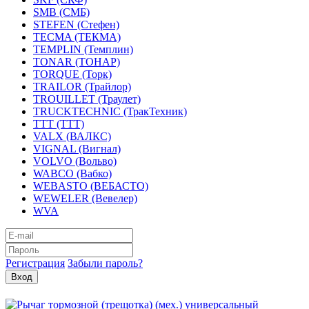
SMB (СМБ)
STEFEN (Стефен)
TECMA (ТЕКМА)
TEMPLIN (Темплин)
TONAR (ТОНАР)
TORQUE (Торк)
TRAILOR (Трайлор)
TROUILLET (Траулет)
TRUCKTECHNIC (ТракТехник)
TTT (ТТТ)
VALX (ВАЛКС)
VIGNAL (Вигнал)
VOLVO (Вольво)
WABCO (Вабко)
WEBASTO (ВЕБАСТО)
WEWELER (Вевелер)
WVA
Регистрация
Забыли пароль?