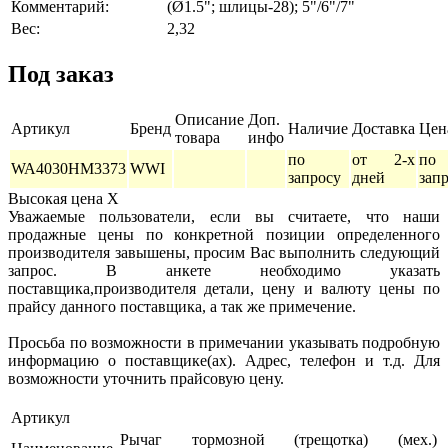
Комментарий:
(Ø1.5"; шлицы-28); 5"/6"/7"
Вес:
2,32
Под заказ
Описание
Доп.
Артикул
Бренд
Наличие
Доставка
Цен
товара
инфо
по
от 2-х
по
WA4030HM3373
WWI
запросу
дней
зап
Высокая цена
X
Уважаемые пользователи, если вы считаете, что наши
продажные цены по конкретной позиции определенного
производителя завышены, просим Вас выполнить следующий
запрос. В анкете необходимо указать
поставщика,производителя детали, цену и валюту цены по
прайсу данного поставщика, а так же примечение.
Просьба по возможности в примечании указывать подробную
информацию о поставщике(ах). Адрес, телефон и т.д. Для
возможности уточнить прайсовую цену.
Артикул
Рычаг тормозной (трещотка) (мех.)