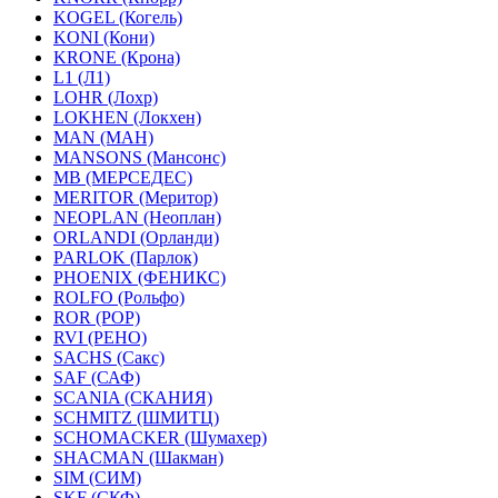
KOGEL (Когель)
KONI (Кони)
KRONE (Крона)
L1 (Л1)
LOHR (Лохр)
LOKHEN (Локхен)
MAN (МАН)
MANSONS (Мансонс)
MB (МЕРСЕДЕС)
MERITOR (Меритор)
NEOPLAN (Неоплан)
ORLANDI (Орланди)
PARLOK (Парлок)
PHOENIX (ФЕНИКС)
ROLFO (Рольфо)
ROR (РОР)
RVI (РЕНО)
SACHS (Сакс)
SAF (САФ)
SCANIA (СКАНИЯ)
SCHMITZ (ШМИТЦ)
SCHOMACKER (Шумахер)
SHACMAN (Шакман)
SIM (СИМ)
SKF (СКФ)