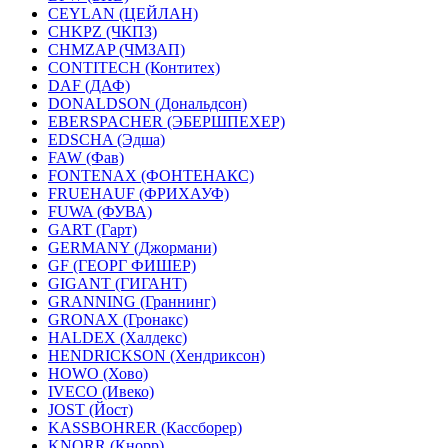
CEYLAN (ЦЕЙЛАН)
CHKPZ (ЧКПЗ)
CHMZAP (ЧМЗАП)
CONTITECH (Контитех)
DAF (ДАФ)
DONALDSON (Дональдсон)
EBERSPACHER (ЭБЕРШПЕХЕР)
EDSCHA (Эдша)
FAW (Фав)
FONTENAX (ФОНТЕНАКС)
FRUEHAUF (ФРИХАУФ)
FUWA (ФУВА)
GART (Гарт)
GERMANY (Джормани)
GF (ГЕОРГ ФИШЕР)
GIGANT (ГИГАНТ)
GRANNING (Граннинг)
GRONAX (Гронакс)
HALDEX (Халдекс)
HENDRICKSON (Хендриксон)
HOWO (Хово)
IVECO (Ивеко)
JOST (Йост)
KASSBOHRER (Касcборер)
KNORR (Кнорр)