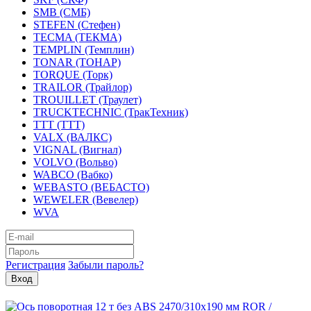
SMB (СМБ)
STEFEN (Стефен)
TECMA (ТЕКМА)
TEMPLIN (Темплин)
TONAR (ТОНАР)
TORQUE (Торк)
TRAILOR (Трайлор)
TROUILLET (Траулет)
TRUCKTECHNIC (ТракТехник)
TTT (ТТТ)
VALX (ВАЛКС)
VIGNAL (Вигнал)
VOLVO (Вольво)
WABCO (Вабко)
WEBASTO (ВЕБАСТО)
WEWELER (Вевелер)
WVA
Регистрация
Забыли пароль?