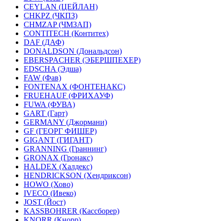
CEYLAN (ЦЕЙЛАН)
CHKPZ (ЧКПЗ)
CHMZAP (ЧМЗАП)
CONTITECH (Контитех)
DAF (ДАФ)
DONALDSON (Дональдсон)
EBERSPACHER (ЭБЕРШПЕХЕР)
EDSCHA (Эдша)
FAW (Фав)
FONTENAX (ФОНТЕНАКС)
FRUEHAUF (ФРИХАУФ)
FUWA (ФУВА)
GART (Гарт)
GERMANY (Джормани)
GF (ГЕОРГ ФИШЕР)
GIGANT (ГИГАНТ)
GRANNING (Граннинг)
GRONAX (Гронакс)
HALDEX (Халдекс)
HENDRICKSON (Хендриксон)
HOWO (Хово)
IVECO (Ивеко)
JOST (Йост)
KASSBOHRER (Касcборер)
KNORR (Кнорр)