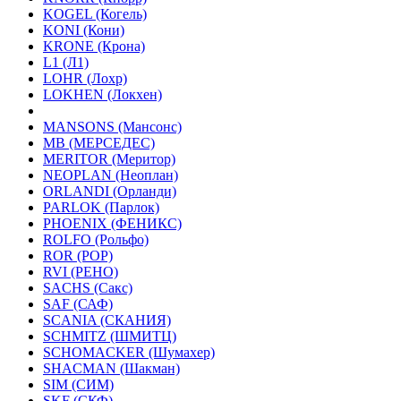
KOGEL (Когель)
KONI (Кони)
KRONE (Крона)
L1 (Л1)
LOHR (Лохр)
LOKHEN (Локхен)
MANSONS (Мансонс)
MB (МЕРСЕДЕС)
MERITOR (Меритор)
NEOPLAN (Неоплан)
ORLANDI (Орланди)
PARLOK (Парлок)
PHOENIX (ФЕНИКС)
ROLFO (Рольфо)
ROR (РОР)
RVI (РЕНО)
SACHS (Сакс)
SAF (САФ)
SCANIA (СКАНИЯ)
SCHMITZ (ШМИТЦ)
SCHOMACKER (Шумахер)
SHACMAN (Шакман)
SIM (СИМ)
SKF (СКФ)