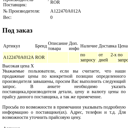
ROR
Поставщик:
№ Производителя:
A122470A012A
Вес:
0
Под заказ
Описание
Доп.
Артикул
Бренд
Наличие
Доставка
Цена
товара
инфо
по
от 2-х
по
A122470A012A
ROR
запросу
дней
запр
Высокая цена
X
Уважаемые пользователи, если вы считаете, что наши
продажные цены по конкретной позиции определенного
производителя завышены, просим Вас выполнить следующий
запрос. В анкете необходимо указать
поставщика,производителя детали, цену и валюту цены по
прайсу данного поставщика, а так же примечение.
Просьба по возможности в примечании указывать подробную
информацию о поставщике(ах). Адрес, телефон и т.д. Для
возможности уточнить прайсовую цену.