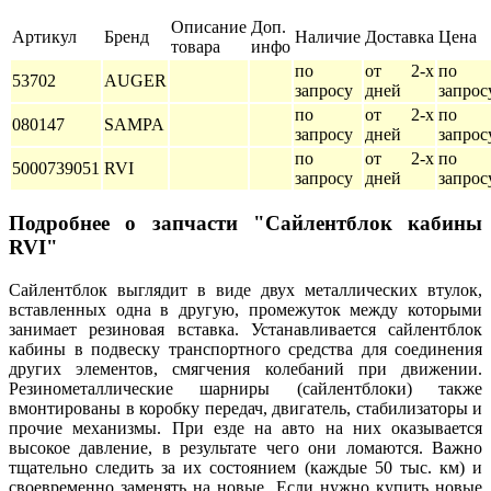
Описание
Доп.
Артикул
Бренд
Наличие
Доставка
Цена
товара
инфо
по
от 2-х
по
53702
AUGER
запросу
дней
запрос
по
от 2-х
по
080147
SAMPA
запросу
дней
запрос
по
от 2-х
по
5000739051
RVI
запросу
дней
запрос
Подробнее о запчасти "Сайлентблок кабины
RVI"
Сайлентблок выглядит в виде двух металлических втулок,
вставленных одна в другую, промежуток между которыми
занимает резиновая вставка. Устанавливается сайлентблок
кабины в подвеску транспортного средства для соединения
других элементов, смягчения колебаний при движении.
Резинометаллические шарниры (сайлентблоки) также
вмонтированы в коробку передач, двигатель, стабилизаторы и
прочие механизмы. При езде на авто на них оказывается
высокое давление, в результате чего они ломаются. Важно
тщательно следить за их состоянием (каждые 50 тыс. км) и
своевременно заменять на новые. Если нужно купить новые