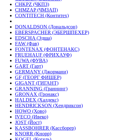
CHKPZ (ЧКПЗ)
CHMZAP (ЧМЗАП)
CONTITECH (Контитех)
DONALDSON (Дональдсон)
EBERSPACHER (ЭБЕРШПЕХЕР)
EDSCHA (Эдша)
FAW (Фав)
FONTENAX (ФОНТЕНАКС)
FRUEHAUF (ФРИХАУФ)
FUWA (ФУВА)
GART (Гарт)
GERMANY (Джормани)
GF (ГЕОРГ ФИШЕР)
GIGANT (ГИГАНТ)
GRANNING (Граннинг)
GRONAX (Гронакс)
HALDEX (Халдекс)
HENDRICKSON (Хендриксон)
HOWO (Хово)
IVECO (Ивеко)
JOST (Йост)
KASSBOHRER (Касcборер)
KNORR (Кнорр)
KOGEL (Когель)