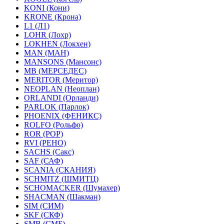
KONI (Кони)
KRONE (Крона)
L1 (Л1)
LOHR (Лохр)
LOKHEN (Локхен)
MAN (МАН)
MANSONS (Мансонс)
MB (МЕРСЕДЕС)
MERITOR (Меритор)
NEOPLAN (Неоплан)
ORLANDI (Орланди)
PARLOK (Парлок)
PHOENIX (ФЕНИКС)
ROLFO (Рольфо)
ROR (РОР)
RVI (РЕНО)
SACHS (Сакс)
SAF (САФ)
SCANIA (СКАНИЯ)
SCHMITZ (ШМИТЦ)
SCHOMACKER (Шумахер)
SHACMAN (Шакман)
SIM (СИМ)
SKF (СКФ)
SMB (СМБ)