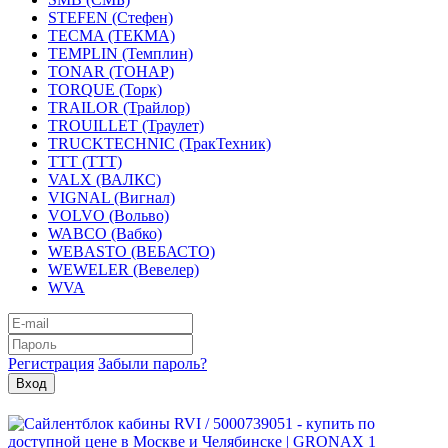
STEFEN (Стефен)
TECMA (ТЕКМА)
TEMPLIN (Темплин)
TONAR (ТОНАР)
TORQUE (Торк)
TRAILOR (Трайлор)
TROUILLET (Траулет)
TRUCKTECHNIC (ТракТехник)
TTT (ТТТ)
VALX (ВАЛКС)
VIGNAL (Вигнал)
VOLVO (Вольво)
WABCO (Вабко)
WEBASTO (ВЕБАСТО)
WEWELER (Вевелер)
WVA
Регистрация
Забыли пароль?