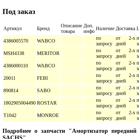
Под заказ
Описание
Доп.
Артикул
Бренд
Наличие
Доставка
товара
инфо
по
от 2-х
4386005570
WABCO
запросу
дней
з
по
от 2-х
MSH4338
MERITOR
запросу
дней
з
по
от 2-х
4386000110
WABCO
запросу
дней
з
по
от 2-х
20011
FEBI
запросу
дней
з
по
от 2-х
890814
SABO
запросу
дней
з
по
от 2-х
1802905004490
ROSTAR
запросу
дней
з
по
от 2-х
T1042
MONROE
запросу
дней
з
Подробнее о запчасти "Амортизатор передний
SACHS"