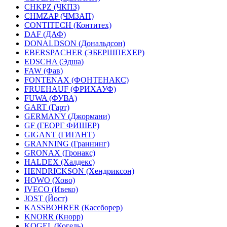
CHKPZ (ЧКПЗ)
CHMZAP (ЧМЗАП)
CONTITECH (Контитех)
DAF (ДАФ)
DONALDSON (Дональдсон)
EBERSPACHER (ЭБЕРШПЕХЕР)
EDSCHA (Эдша)
FAW (Фав)
FONTENAX (ФОНТЕНАКС)
FRUEHAUF (ФРИХАУФ)
FUWA (ФУВА)
GART (Гарт)
GERMANY (Джормани)
GF (ГЕОРГ ФИШЕР)
GIGANT (ГИГАНТ)
GRANNING (Граннинг)
GRONAX (Гронакс)
HALDEX (Халдекс)
HENDRICKSON (Хендриксон)
HOWO (Хово)
IVECO (Ивеко)
JOST (Йост)
KASSBOHRER (Касcборер)
KNORR (Кнорр)
KOGEL (Когель)