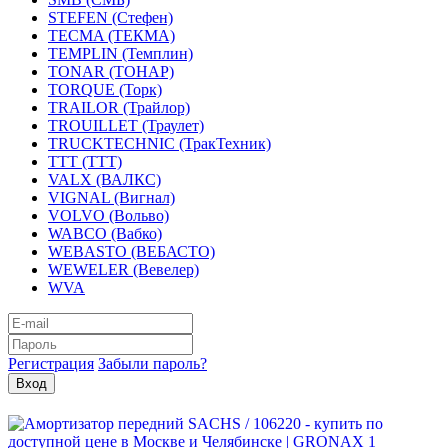
STEFEN (Стефен)
TECMA (ТЕКМА)
TEMPLIN (Темплин)
TONAR (ТОНАР)
TORQUE (Торк)
TRAILOR (Трайлор)
TROUILLET (Траулет)
TRUCKTECHNIC (ТракТехник)
TTT (ТТТ)
VALX (ВАЛКС)
VIGNAL (Вигнал)
VOLVO (Вольво)
WABCO (Вабко)
WEBASTO (ВЕБАСТО)
WEWELER (Вевелер)
WVA
Регистрация
Забыли пароль?