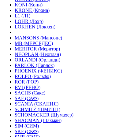
KONI (Кони)
KRONE (Крона)
L1 (Л1)
LOHR (Лохр)
LOKHEN (Локхен)
MANSONS (Мансонс)
MB (МЕРСЕДЕС)
MERITOR (Меритор)
NEOPLAN (Неоплан)
ORLANDI (Орланди)
PARLOK (Парлок)
PHOENIX (ФЕНИКС)
ROLFO (Рольфо)
ROR (РОР)
RVI (РЕНО)
SACHS (Сакс)
SAF (САФ)
SCANIA (СКАНИЯ)
SCHMITZ (ШМИТЦ)
SCHOMACKER (Шумахер)
SHACMAN (Шакман)
SIM (СИМ)
SKF (СКФ)
SMB (СМБ)