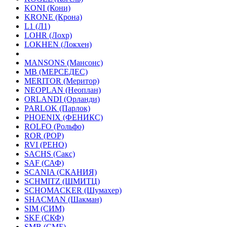
KONI (Кони)
KRONE (Крона)
L1 (Л1)
LOHR (Лохр)
LOKHEN (Локхен)
MANSONS (Мансонс)
MB (МЕРСЕДЕС)
MERITOR (Меритор)
NEOPLAN (Неоплан)
ORLANDI (Орланди)
PARLOK (Парлок)
PHOENIX (ФЕНИКС)
ROLFO (Рольфо)
ROR (РОР)
RVI (РЕНО)
SACHS (Сакс)
SAF (САФ)
SCANIA (СКАНИЯ)
SCHMITZ (ШМИТЦ)
SCHOMACKER (Шумахер)
SHACMAN (Шакман)
SIM (СИМ)
SKF (СКФ)
SMB (СМБ)