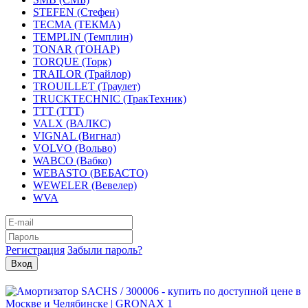
STEFEN (Стефен)
TECMA (ТЕКМА)
TEMPLIN (Темплин)
TONAR (ТОНАР)
TORQUE (Торк)
TRAILOR (Трайлор)
TROUILLET (Траулет)
TRUCKTECHNIC (ТракТехник)
TTT (ТТТ)
VALX (ВАЛКС)
VIGNAL (Вигнал)
VOLVO (Вольво)
WABCO (Вабко)
WEBASTO (ВЕБАСТО)
WEWELER (Вевелер)
WVA
Регистрация
Забыли пароль?