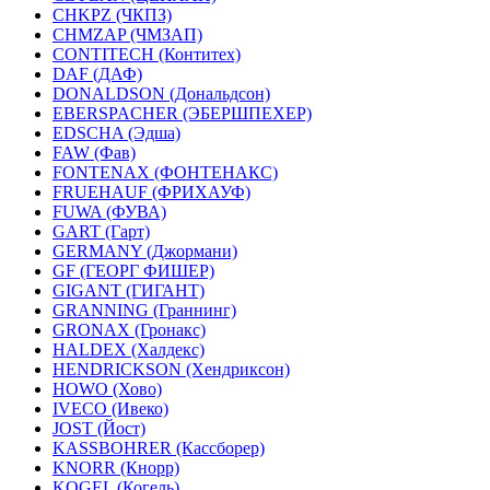
CHKPZ (ЧКПЗ)
CHMZAP (ЧМЗАП)
CONTITECH (Контитех)
DAF (ДАФ)
DONALDSON (Дональдсон)
EBERSPACHER (ЭБЕРШПЕХЕР)
EDSCHA (Эдша)
FAW (Фав)
FONTENAX (ФОНТЕНАКС)
FRUEHAUF (ФРИХАУФ)
FUWA (ФУВА)
GART (Гарт)
GERMANY (Джормани)
GF (ГЕОРГ ФИШЕР)
GIGANT (ГИГАНТ)
GRANNING (Граннинг)
GRONAX (Гронакс)
HALDEX (Халдекс)
HENDRICKSON (Хендриксон)
HOWO (Хово)
IVECO (Ивеко)
JOST (Йост)
KASSBOHRER (Касcборер)
KNORR (Кнорр)
KOGEL (Когель)