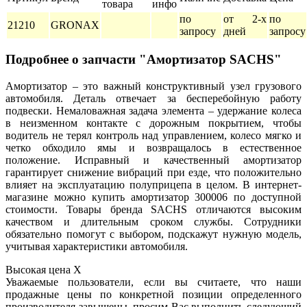
товара
инфо
по
от 2-х
по
21210
GRONAX
запросу
дней
запросу
Подробнее о запчасти "Амортизатор SACHS"
Амортизатор – это важный конструктивный узел грузового
автомобиля. Деталь отвечает за бесперебойную работу
подвески. Немаловажная задача элемента – удержание колеса
в неизменном контакте с дорожным покрытием, чтобы
водитель не терял контроль над управлением, колесо мягко и
четко обходило ямы и возвращалось в естественное
положение. Исправный и качественный амортизатор
гарантирует снижение вибраций при езде, что положительно
влияет на эксплуатацию полуприцепа в целом. В интернет-
магазине можно купить амортизатор 300006 по доступной
стоимости. Товары бренда SACHS отличаются высоким
качеством и длительным сроком службы. Сотрудники
обязательно помогут с выбором, подскажут нужную модель,
учитывая характеристики автомобиля.
Высокая цена
X
Уважаемые пользователи, если вы считаете, что наши
продажные цены по конкретной позиции определенного
производителя завышены, просим Вас выполнить следующий