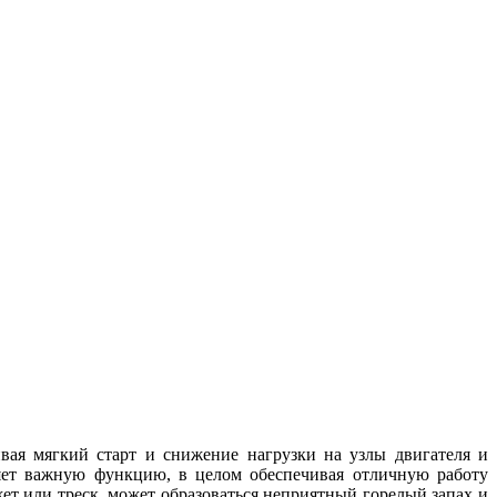
ая мягкий старт и снижение нагрузки на узлы двигателя и
ет важную функцию, в целом обеспечивая отличную работу
ет или треск, может образоваться неприятный горелый запах и