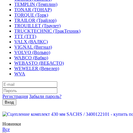
TEMPLIN (Темплин)
TONAR (ТОНАР)
TORQUE (Торк)
TRAILOR (Трайлор)
TROUILLET (Траулет)
TRUCKTECHNIC (ТракТехник)
TTT (ТТТ)
VALX (ВАЛКС)
VIGNAL (Вигнал)
VOLVO (Вольво)
WABCO (Вабко)
WEBASTO (ВЕБАСТО)
WEWELER (Вевелер)
WVA
Регистрация
Забыли пароль?
Новинки
Все