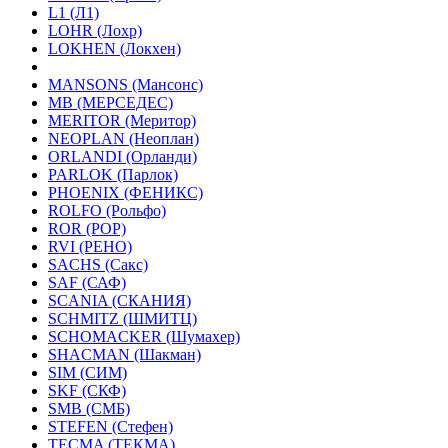
L1 (Л1)
LOHR (Лохр)
LOKHEN (Локхен)
MANSONS (Мансонс)
MB (МЕРСЕДЕС)
MERITOR (Меритор)
NEOPLAN (Неоплан)
ORLANDI (Орланди)
PARLOK (Парлок)
PHOENIX (ФЕНИКС)
ROLFO (Рольфо)
ROR (РОР)
RVI (РЕНО)
SACHS (Сакс)
SAF (САФ)
SCANIA (СКАНИЯ)
SCHMITZ (ШМИТЦ)
SCHOMACKER (Шумахер)
SHACMAN (Шакман)
SIM (СИМ)
SKF (СКФ)
SMB (СМБ)
STEFEN (Стефен)
TECMA (ТЕКМА)