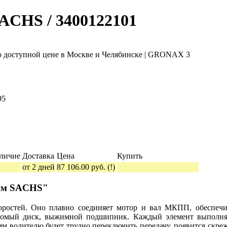
ACHS / 3400122101
95
личие
Доставка
Цена
Купить
от 2 дней
87 106.00 руб.
(!)
 мм SACHS"
ростей. Оно плавно соединяет мотор и вал МКПП, обеспечив
едомый диск, выжимной подшипник. Каждый элемент выполня
 водителю будет трудно переключить передачу, появится скреж