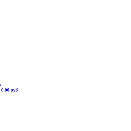
в
у
0.00 руб