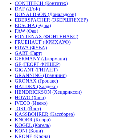
CONTITECH (Контитех)
DAF (ДАФ)
DONALDSON (Дональдсон)
EBERSPACHER (ЭБЕРШПЕХЕР)
EDSCHA (Эдша)
FAW (Фав)
FONTENAX (ФОНТЕНАКС)
FRUEHAUF (ФРИХАУФ)
FUWA (ФУВА)
GART (Гарт)
GERMANY (Джормани)
GF (ГЕОРГ ФИШЕР)
GIGANT (ГИГАНТ)
GRANNING (Граннинг)
GRONAX (Гронакс)
HALDEX (Халдекс)
HENDRICKSON (Хендриксон)
HOWO (Хово)
IVECO (Ивеко)
JOST (Йост)
KASSBOHRER (Касcборер)
KNORR (Кнорр)
KOGEL (Когель)
KONI (Кони)
KRONE (Крона)