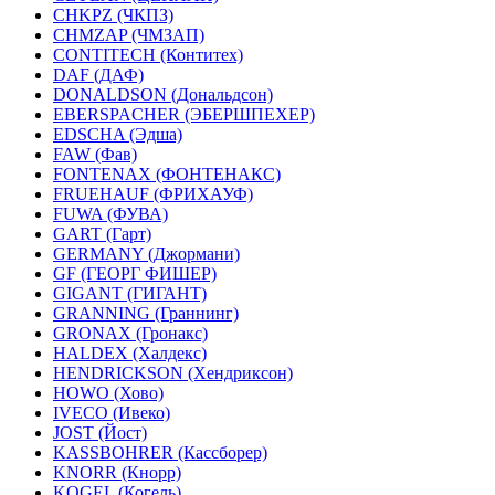
CHKPZ (ЧКПЗ)
CHMZAP (ЧМЗАП)
CONTITECH (Контитех)
DAF (ДАФ)
DONALDSON (Дональдсон)
EBERSPACHER (ЭБЕРШПЕХЕР)
EDSCHA (Эдша)
FAW (Фав)
FONTENAX (ФОНТЕНАКС)
FRUEHAUF (ФРИХАУФ)
FUWA (ФУВА)
GART (Гарт)
GERMANY (Джормани)
GF (ГЕОРГ ФИШЕР)
GIGANT (ГИГАНТ)
GRANNING (Граннинг)
GRONAX (Гронакс)
HALDEX (Халдекс)
HENDRICKSON (Хендриксон)
HOWO (Хово)
IVECO (Ивеко)
JOST (Йост)
KASSBOHRER (Касcборер)
KNORR (Кнорр)
KOGEL (Когель)