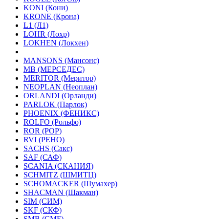
KONI (Кони)
KRONE (Крона)
L1 (Л1)
LOHR (Лохр)
LOKHEN (Локхен)
MANSONS (Мансонс)
MB (МЕРСЕДЕС)
MERITOR (Меритор)
NEOPLAN (Неоплан)
ORLANDI (Орланди)
PARLOK (Парлок)
PHOENIX (ФЕНИКС)
ROLFO (Рольфо)
ROR (РОР)
RVI (РЕНО)
SACHS (Сакс)
SAF (САФ)
SCANIA (СКАНИЯ)
SCHMITZ (ШМИТЦ)
SCHOMACKER (Шумахер)
SHACMAN (Шакман)
SIM (СИМ)
SKF (СКФ)
SMB (СМБ)