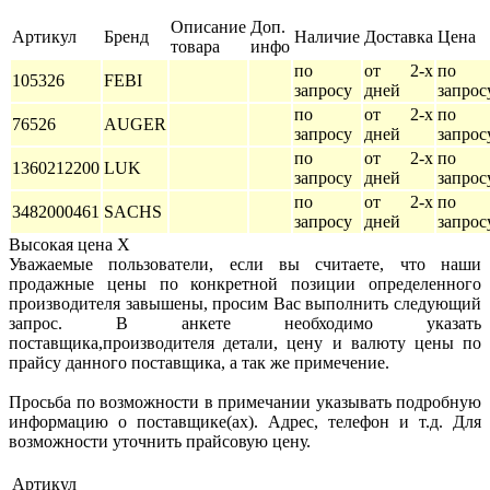
Описание
Доп.
Артикул
Бренд
Наличие
Доставка
Цена
товара
инфо
по
от 2-х
по
105326
FEBI
запросу
дней
запрос
по
от 2-х
по
76526
AUGER
запросу
дней
запрос
по
от 2-х
по
1360212200
LUK
запросу
дней
запрос
по
от 2-х
по
3482000461
SACHS
запросу
дней
запрос
Высокая цена
X
Уважаемые пользователи, если вы считаете, что наши
продажные цены по конкретной позиции определенного
производителя завышены, просим Вас выполнить следующий
запрос. В анкете необходимо указать
поставщика,производителя детали, цену и валюту цены по
прайсу данного поставщика, а так же примечение.
Просьба по возможности в примечании указывать подробную
информацию о поставщике(ах). Адрес, телефон и т.д. Для
возможности уточнить прайсовую цену.
Артикул