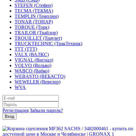
STEFEN (Стефен)
TECMA (ТЕКМА)
TEMPLIN (Темплин)
TONAR (ТОНАР)
TORQUE (Торк)
TRAILOR (Трайлор)
TROUILLET (Траулет)
TRUCKTECHNIC (ТракТехник)
TTT (ТТТ)
VALX (ВАЛКС)
VIGNAL (Вигнал)
VOLVO (Вольво)
WABCO (Вабко)
WEBASTO (ВЕБАСТО)
WEWELER (Вевелер)
WVA
Регистрация
Забыли пароль?