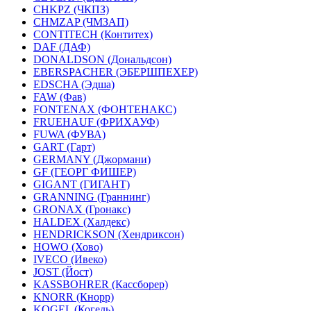
CHKPZ (ЧКПЗ)
CHMZAP (ЧМЗАП)
CONTITECH (Контитех)
DAF (ДАФ)
DONALDSON (Дональдсон)
EBERSPACHER (ЭБЕРШПЕХЕР)
EDSCHA (Эдша)
FAW (Фав)
FONTENAX (ФОНТЕНАКС)
FRUEHAUF (ФРИХАУФ)
FUWA (ФУВА)
GART (Гарт)
GERMANY (Джормани)
GF (ГЕОРГ ФИШЕР)
GIGANT (ГИГАНТ)
GRANNING (Граннинг)
GRONAX (Гронакс)
HALDEX (Халдекс)
HENDRICKSON (Хендриксон)
HOWO (Хово)
IVECO (Ивеко)
JOST (Йост)
KASSBOHRER (Касcборер)
KNORR (Кнорр)
KOGEL (Когель)