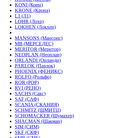
KONI (Кони)
KRONE (Крона)
L1 (Л1)
LOHR (Лохр)
LOKHEN (Локхен)
MANSONS (Мансонс)
MB (МЕРСЕДЕС)
MERITOR (Меритор)
NEOPLAN (Неоплан)
ORLANDI (Орланди)
PARLOK (Парлок)
PHOENIX (ФЕНИКС)
ROLFO (Рольфо)
ROR (РОР)
RVI (РЕНО)
SACHS (Сакс)
SAF (САФ)
SCANIA (СКАНИЯ)
SCHMITZ (ШМИТЦ)
SCHOMACKER (Шумахер)
SHACMAN (Шакман)
SIM (СИМ)
SKF (СКФ)
SMB (СМБ)