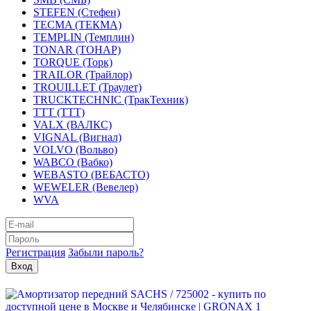
STEFEN (Стефен)
TECMA (ТЕКМА)
TEMPLIN (Темплин)
TONAR (ТОНАР)
TORQUE (Торк)
TRAILOR (Трайлор)
TROUILLET (Траулет)
TRUCKTECHNIC (ТракТехник)
TTT (ТТТ)
VALX (ВАЛКС)
VIGNAL (Вигнал)
VOLVO (Вольво)
WABCO (Вабко)
WEBASTO (ВЕБАСТО)
WEWELER (Вевелер)
WVA
Регистрация
Забыли пароль?