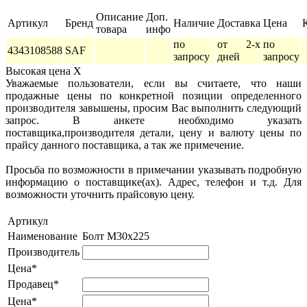
Описание
Доп.
Артикул
Бренд
Наличие
Доставка
Цена
товара
инфо
по
от 2-х
по
4343108588
SAF
запросу
дней
запросу
Высокая цена
X
Уважаемые пользователи, если вы считаете, что наши
продажные цены по конкретной позиции определенного
производителя завышены, просим Вас выполнить следующий
запрос. В анкете необходимо указать
поставщика,производителя детали, цену и валюту цены по
прайсу данного поставщика, а так же примечение.
Просьба по возможности в примечании указывать подробную
информацию о поставщике(ах). Адрес, телефон и т.д. Для
возможности уточнить прайсовую цену.
Артикул
Наименование
Болт М30х225
Производитель
Цена*
Продавец*
Цена*