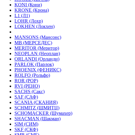
KONI (Кони)
KRONE (Крона)
L1 (Л1)
LOHR (Лохр)
LOKHEN (Локхен)
MANSONS (Мансонс)
MB (МЕРСЕДЕС)
MERITOR (Меритор)
NEOPLAN (Неоплан)
ORLANDI (Орланди)
PARLOK (Парлок)
PHOENIX (ФЕНИКС)
ROLFO (Рольфо)
ROR (РОР)
RVI (РЕНО)
SACHS (Сакс)
SAF (САФ)
SCANIA (СКАНИЯ)
SCHMITZ (ШМИТЦ)
SCHOMACKER (Шумахер)
SHACMAN (Шакман)
SIM (СИМ)
SKF (СКФ)
SMB (СМБ)