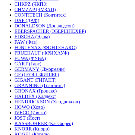
CHKPZ (ЧКПЗ)
CHMZAP (ЧМЗАП)
CONTITECH (Контитех)
DAF (ДАФ)
DONALDSON (Дональдсон)
EBERSPACHER (ЭБЕРШПЕХЕР)
EDSCHA (Эдша)
FAW (Фав)
FONTENAX (ФОНТЕНАКС)
FRUEHAUF (ФРИХАУФ)
FUWA (ФУВА)
GART (Гарт)
GERMANY (Джормани)
GF (ГЕОРГ ФИШЕР)
GIGANT (ГИГАНТ)
GRANNING (Граннинг)
GRONAX (Гронакс)
HALDEX (Халдекс)
HENDRICKSON (Хендриксон)
HOWO (Хово)
IVECO (Ивеко)
JOST (Йост)
KASSBOHRER (Касcборер)
KNORR (Кнорр)
KOGEL (Когель)