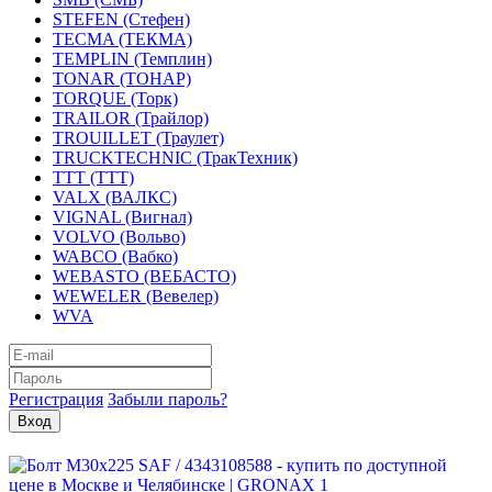
STEFEN (Стефен)
TECMA (ТЕКМА)
TEMPLIN (Темплин)
TONAR (ТОНАР)
TORQUE (Торк)
TRAILOR (Трайлор)
TROUILLET (Траулет)
TRUCKTECHNIC (ТракТехник)
TTT (ТТТ)
VALX (ВАЛКС)
VIGNAL (Вигнал)
VOLVO (Вольво)
WABCO (Вабко)
WEBASTO (ВЕБАСТО)
WEWELER (Вевелер)
WVA
Регистрация
Забыли пароль?