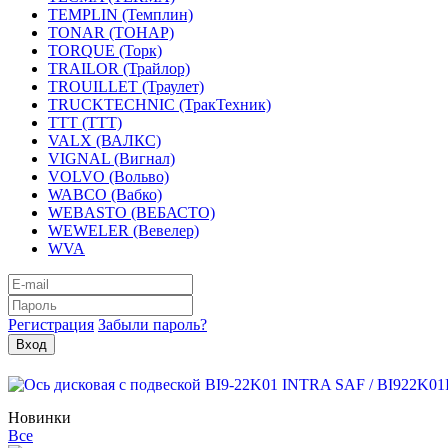
TEMPLIN (Темплин)
TONAR (ТОНАР)
TORQUE (Торк)
TRAILOR (Трайлор)
TROUILLET (Траулет)
TRUCKTECHNIC (ТракТехник)
TTT (ТТТ)
VALX (ВАЛКС)
VIGNAL (Вигнал)
VOLVO (Вольво)
WABCO (Вабко)
WEBASTO (ВЕБАСТО)
WEWELER (Вевелер)
WVA
Регистрация
Забыли пароль?
Новинки
Все