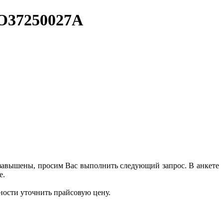
IO37250027А
 завышены, просим Вас выполнить следующий запрос. В анкете
е.
ности уточнить прайсовую цену.