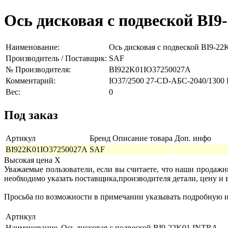
Ось дисковая с подвеской BI
Наименование:
Ось дисковая с подвеской BI9-2
Производитель / Поставщик:
SAF
№ Производителя:
BI922K01IO37250027А
Комментарий:
IO37/2500 27-CD-АБС-2040/1300
Вес:
0
Под заказ
Артикул
Бренд
Описание товара
Доп. инфо
BI922K01IO37250027А
SAF
Высокая цена
X
Уважаемые пользователи, если вы считаете, что наши продаж
необходимо указать поставщика,производителя детали, цену и 
Просьба по возможности в примечании указывать подробную ин
Артикул
Наименование
Ось дисковая с подвеской BI9-22K01 INTRA