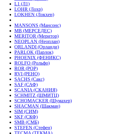
L1 (Л1)
LOHR (Лохр)
LOKHEN (Локхен)
MANSONS (Мансонс)
MB (МЕРСЕДЕС)
MERITOR (Меритор)
NEOPLAN (Неоплан)
ORLANDI (Орланди)
PARLOK (Парлок)
PHOENIX (ФЕНИКС)
ROLFO (Рольфо)
ROR (РОР)
RVI (РЕНО)
SACHS (Сакс)
SAF (САФ)
SCANIA (СКАНИЯ)
SCHMITZ (ШМИТЦ)
SCHOMACKER (Шумахер)
SHACMAN (Шакман)
SIM (СИМ)
SKF (СКФ)
SMB (СМБ)
STEFEN (Стефен)
TECMA (ТЕКМА)