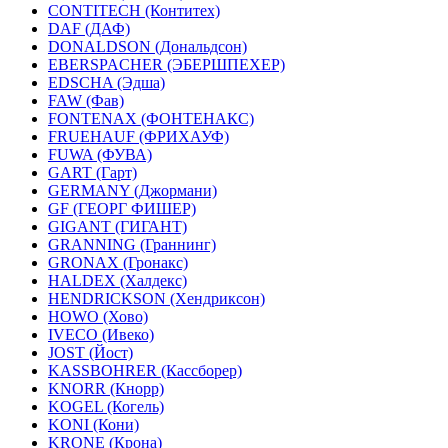
CONTITECH (Контитех)
DAF (ДАФ)
DONALDSON (Дональдсон)
EBERSPACHER (ЭБЕРШПЕХЕР)
EDSCHA (Эдша)
FAW (Фав)
FONTENAX (ФОНТЕНАКС)
FRUEHAUF (ФРИХАУФ)
FUWA (ФУВА)
GART (Гарт)
GERMANY (Джормани)
GF (ГЕОРГ ФИШЕР)
GIGANT (ГИГАНТ)
GRANNING (Граннинг)
GRONAX (Гронакс)
HALDEX (Халдекс)
HENDRICKSON (Хендриксон)
HOWO (Хово)
IVECO (Ивеко)
JOST (Йост)
KASSBOHRER (Касcборер)
KNORR (Кнорр)
KOGEL (Когель)
KONI (Кони)
KRONE (Крона)