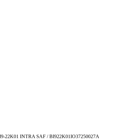
 BI9-22K01 INTRA SAF / BI922K01IO37250027А