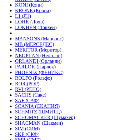
KONI (Кони)
KRONE (Крона)
L1 (Л1)
LOHR (Лохр)
LOKHEN (Локхен)
MANSONS (Мансонс)
MB (МЕРСЕДЕС)
MERITOR (Меритор)
NEOPLAN (Неоплан)
ORLANDI (Орланди)
PARLOK (Парлок)
PHOENIX (ФЕНИКС)
ROLFO (Рольфо)
ROR (РОР)
RVI (РЕНО)
SACHS (Сакс)
SAF (САФ)
SCANIA (СКАНИЯ)
SCHMITZ (ШМИТЦ)
SCHOMACKER (Шумахер)
SHACMAN (Шакман)
SIM (СИМ)
SKF (СКФ)
SMB (СМБ)