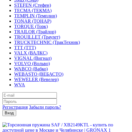
STEFEN (Стефен)
TECMA (ТЕКМА)
TEMPLIN (Темплин)
TONAR (ТОНАР)
TORQUE (Торк)
TRAILOR (Трайлор)
TROUILLET (Траулет)
TRUCKTECHNIC (ТракТехник)
TTT (ТТТ)
VALX (ВАЛКС)
VIGNAL (Вигнал)
VOLVO (Вольво)
WABCO (Вабко)
WEBASTO (ВЕБАСТО)
WEWELER (Вевелер)
WVA
Регистрация
Забыли пароль?