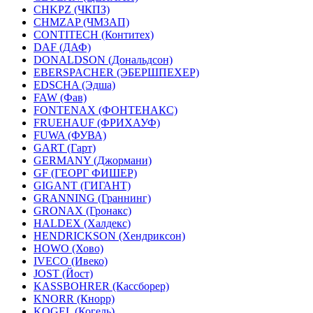
CHKPZ (ЧКПЗ)
CHMZAP (ЧМЗАП)
CONTITECH (Контитех)
DAF (ДАФ)
DONALDSON (Дональдсон)
EBERSPACHER (ЭБЕРШПЕХЕР)
EDSCHA (Эдша)
FAW (Фав)
FONTENAX (ФОНТЕНАКС)
FRUEHAUF (ФРИХАУФ)
FUWA (ФУВА)
GART (Гарт)
GERMANY (Джормани)
GF (ГЕОРГ ФИШЕР)
GIGANT (ГИГАНТ)
GRANNING (Граннинг)
GRONAX (Гронакс)
HALDEX (Халдекс)
HENDRICKSON (Хендриксон)
HOWO (Хово)
IVECO (Ивеко)
JOST (Йост)
KASSBOHRER (Касcборер)
KNORR (Кнорр)
KOGEL (Когель)