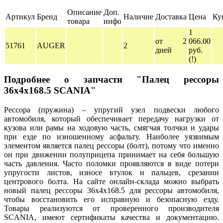
Описание
Доп.
Артикул
Бренд
Наличие
Доставка
Цена
Ку
товара
инфо
1
от 2
066.00
51761
AUGER
2
дней
руб.
(!)
Подробнее о запчасти "Палец рессоры
36x4x168.5 SCANIA"
Рессора (пружина) – упругий узел подвески любого
автомобиля, который обеспечивает передачу нагрузки от
кузова или рамы на ходовую часть, смягчая толчки и удары
при езде по изношенному асфальту. Наиболее уязвимым
элементом является палец рессоры (болт), потому что именно
он при движении полуприцепа принимает на себя большую
часть давления. Часто поломки проявляются в виде потери
упругости листов, износе втулок и пальцев, срезании
центрового болта. На сайте онлайн-склада можно выбрать
новый палец рессоры 36x4x168.5 для рессоры автомобиля,
чтобы восстановить его исправную и безопасную езду.
Товары реализуются от проверенного производителя
SCANIA, имеют сертификаты качества и документацию.