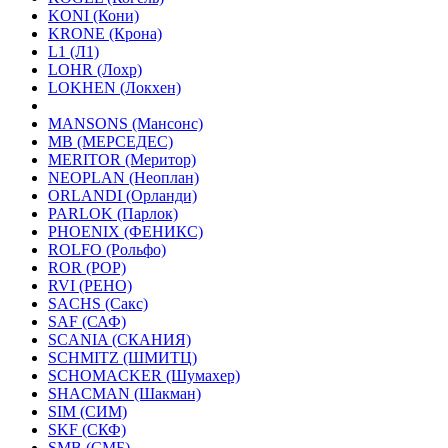
KONI (Кони)
KRONE (Крона)
L1 (Л1)
LOHR (Лохр)
LOKHEN (Локхен)
MANSONS (Мансонс)
MB (МЕРСЕДЕС)
MERITOR (Меритор)
NEOPLAN (Неоплан)
ORLANDI (Орланди)
PARLOK (Парлок)
PHOENIX (ФЕНИКС)
ROLFO (Рольфо)
ROR (РОР)
RVI (РЕНО)
SACHS (Сакс)
SAF (САФ)
SCANIA (СКАНИЯ)
SCHMITZ (ШМИТЦ)
SCHOMACKER (Шумахер)
SHACMAN (Шакман)
SIM (СИМ)
SKF (СКФ)
SMB (СМБ)