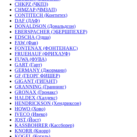
CHKPZ (ЧКПЗ)
CHMZAP (ЧМЗАП)
CONTITECH (Контитех)
DAF (ДАФ)
DONALDSON (Дональдсон)
EBERSPACHER (ЭБЕРШПЕХЕР)
EDSCHA (Эдша)
FAW (Фав)
FONTENAX (ФОНТЕНАКС)
FRUEHAUF (ФРИХАУФ)
FUWA (ФУВА)
GART (Гарт)
GERMANY (Джормани)
GF (ГЕОРГ ФИШЕР)
GIGANT (ГИГАНТ)
GRANNING (Граннинг)
GRONAX (Гронакс)
HALDEX (Халдекс)
HENDRICKSON (Хендриксон)
HOWO (Хово)
IVECO (Ивеко)
JOST (Йост)
KASSBOHRER (Касcборер)
KNORR (Кнорр)
KOGEL (Когель)