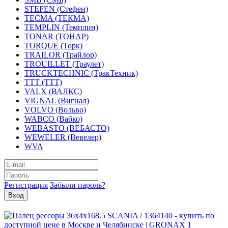
STEFEN (Стефен)
TECMA (ТЕКМА)
TEMPLIN (Темплин)
TONAR (ТОНАР)
TORQUE (Торк)
TRAILOR (Трайлор)
TROUILLET (Траулет)
TRUCKTECHNIC (ТракТехник)
TTT (ТТТ)
VALX (ВАЛКС)
VIGNAL (Вигнал)
VOLVO (Вольво)
WABCO (Вабко)
WEBASTO (ВЕБАСТО)
WEWELER (Вевелер)
WVA
Регистрация
Забыли пароль?