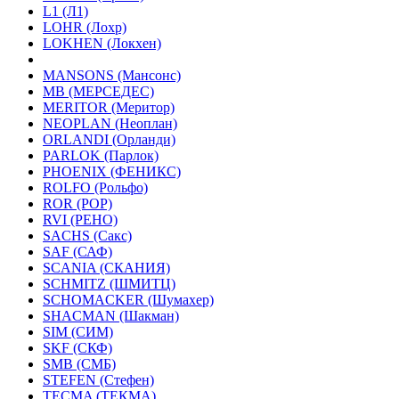
L1 (Л1)
LOHR (Лохр)
LOKHEN (Локхен)
MANSONS (Мансонс)
MB (МЕРСЕДЕС)
MERITOR (Меритор)
NEOPLAN (Неоплан)
ORLANDI (Орланди)
PARLOK (Парлок)
PHOENIX (ФЕНИКС)
ROLFO (Рольфо)
ROR (РОР)
RVI (РЕНО)
SACHS (Сакс)
SAF (САФ)
SCANIA (СКАНИЯ)
SCHMITZ (ШМИТЦ)
SCHOMACKER (Шумахер)
SHACMAN (Шакман)
SIM (СИМ)
SKF (СКФ)
SMB (СМБ)
STEFEN (Стефен)
TECMA (ТЕКМА)