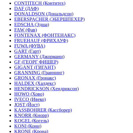
CONTITECH (Контитех)
DAF (ДАФ)
DONALDSON (Дональдсон)
EBERSPACHER (ЭБЕРШПЕХЕР)
EDSCHA (Эдша)
FAW (Фав)
FONTENAX (ФОНТЕНАКС)
FRUEHAUF (ФРИХАУФ)
FUWA (ФУВА)
GART (Гарт)
GERMANY (Джормани)
GF (ГЕОРГ ФИШЕР)
GIGANT (ГИГАНТ)
GRANNING (Граннинг)
GRONAX (Гронакс)
HALDEX (Халдекс)
HENDRICKSON (Хендриксон)
HOWO (Хово)
IVECO (Ивеко)
JOST (Йост)
KASSBOHRER (Касcборер)
KNORR (Кнорр)
KOGEL (Когель)
KONI (Кони)
KRONE (Крона)