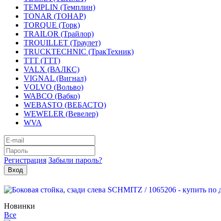
TEMPLIN (Темплин)
TONAR (ТОНАР)
TORQUE (Торк)
TRAILOR (Трайлор)
TROUILLET (Траулет)
TRUCKTECHNIC (ТракТехник)
TTT (ТТТ)
VALX (ВАЛКС)
VIGNAL (Вигнал)
VOLVO (Вольво)
WABCO (Вабко)
WEBASTO (ВЕБАСТО)
WEWELER (Вевелер)
WVA
Регистрация
Забыли пароль?
Новинки
Все