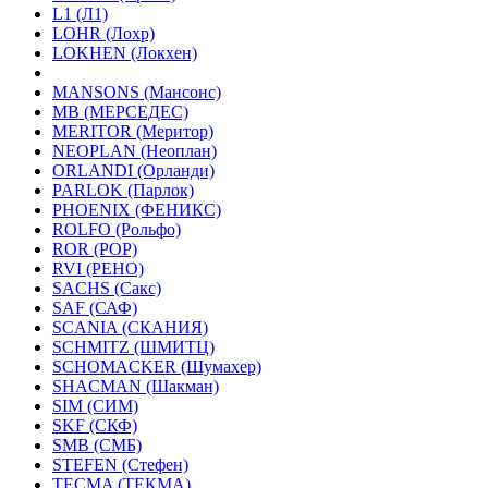
L1 (Л1)
LOHR (Лохр)
LOKHEN (Локхен)
MANSONS (Мансонс)
MB (МЕРСЕДЕС)
MERITOR (Меритор)
NEOPLAN (Неоплан)
ORLANDI (Орланди)
PARLOK (Парлок)
PHOENIX (ФЕНИКС)
ROLFO (Рольфо)
ROR (РОР)
RVI (РЕНО)
SACHS (Сакс)
SAF (САФ)
SCANIA (СКАНИЯ)
SCHMITZ (ШМИТЦ)
SCHOMACKER (Шумахер)
SHACMAN (Шакман)
SIM (СИМ)
SKF (СКФ)
SMB (СМБ)
STEFEN (Стефен)
TECMA (ТЕКМА)