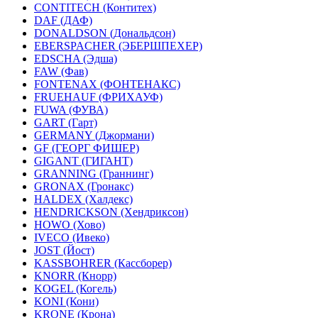
CONTITECH (Контитех)
DAF (ДАФ)
DONALDSON (Дональдсон)
EBERSPACHER (ЭБЕРШПЕХЕР)
EDSCHA (Эдша)
FAW (Фав)
FONTENAX (ФОНТЕНАКС)
FRUEHAUF (ФРИХАУФ)
FUWA (ФУВА)
GART (Гарт)
GERMANY (Джормани)
GF (ГЕОРГ ФИШЕР)
GIGANT (ГИГАНТ)
GRANNING (Граннинг)
GRONAX (Гронакс)
HALDEX (Халдекс)
HENDRICKSON (Хендриксон)
HOWO (Хово)
IVECO (Ивеко)
JOST (Йост)
KASSBOHRER (Касcборер)
KNORR (Кнорр)
KOGEL (Когель)
KONI (Кони)
KRONE (Крона)