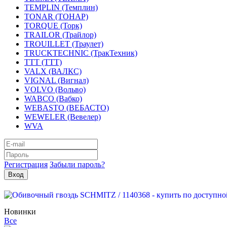
TEMPLIN (Темплин)
TONAR (ТОНАР)
TORQUE (Торк)
TRAILOR (Трайлор)
TROUILLET (Траулет)
TRUCKTECHNIC (ТракТехник)
TTT (ТТТ)
VALX (ВАЛКС)
VIGNAL (Вигнал)
VOLVO (Вольво)
WABCO (Вабко)
WEBASTO (ВЕБАСТО)
WEWELER (Вевелер)
WVA
Регистрация
Забыли пароль?
Новинки
Все