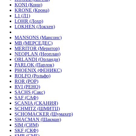
KONI (Кони)
KRONE (Крона)
L1 (Л1)
LOHR (Лохр)
LOKHEN (Локхен)
MANSONS (Мансонс)
MB (МЕРСЕДЕС)
MERITOR (Меритор)
NEOPLAN (Неоплан)
ORLANDI (Орланди)
PARLOK (Парлок)
PHOENIX (ФЕНИКС)
ROLFO (Рольфо)
ROR (РОР)
RVI (РЕНО)
SACHS (Сакс)
SAF (САФ)
SCANIA (СКАНИЯ)
SCHMITZ (ШМИТЦ)
SCHOMACKER (Шумахер)
SHACMAN (Шакман)
SIM (СИМ)
SKF (СКФ)
SMB (СМБ)