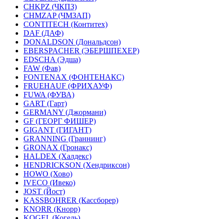
CHKPZ (ЧКПЗ)
CHMZAP (ЧМЗАП)
CONTITECH (Контитех)
DAF (ДАФ)
DONALDSON (Дональдсон)
EBERSPACHER (ЭБЕРШПЕХЕР)
EDSCHA (Эдша)
FAW (Фав)
FONTENAX (ФОНТЕНАКС)
FRUEHAUF (ФРИХАУФ)
FUWA (ФУВА)
GART (Гарт)
GERMANY (Джормани)
GF (ГЕОРГ ФИШЕР)
GIGANT (ГИГАНТ)
GRANNING (Граннинг)
GRONAX (Гронакс)
HALDEX (Халдекс)
HENDRICKSON (Хендриксон)
HOWO (Хово)
IVECO (Ивеко)
JOST (Йост)
KASSBOHRER (Касcборер)
KNORR (Кнорр)
KOGEL (Когель)