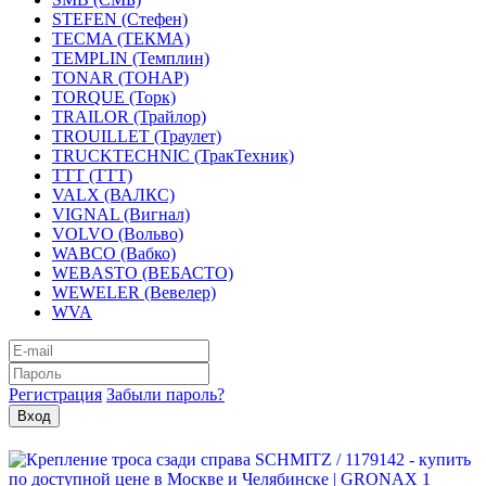
STEFEN (Стефен)
TECMA (ТЕКМА)
TEMPLIN (Темплин)
TONAR (ТОНАР)
TORQUE (Торк)
TRAILOR (Трайлор)
TROUILLET (Траулет)
TRUCKTECHNIC (ТракТехник)
TTT (ТТТ)
VALX (ВАЛКС)
VIGNAL (Вигнал)
VOLVO (Вольво)
WABCO (Вабко)
WEBASTO (ВЕБАСТО)
WEWELER (Вевелер)
WVA
Регистрация
Забыли пароль?