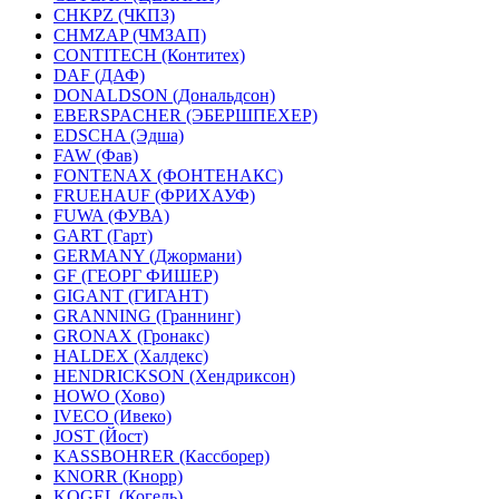
CHKPZ (ЧКПЗ)
CHMZAP (ЧМЗАП)
CONTITECH (Контитех)
DAF (ДАФ)
DONALDSON (Дональдсон)
EBERSPACHER (ЭБЕРШПЕХЕР)
EDSCHA (Эдша)
FAW (Фав)
FONTENAX (ФОНТЕНАКС)
FRUEHAUF (ФРИХАУФ)
FUWA (ФУВА)
GART (Гарт)
GERMANY (Джормани)
GF (ГЕОРГ ФИШЕР)
GIGANT (ГИГАНТ)
GRANNING (Граннинг)
GRONAX (Гронакс)
HALDEX (Халдекс)
HENDRICKSON (Хендриксон)
HOWO (Хово)
IVECO (Ивеко)
JOST (Йост)
KASSBOHRER (Касcборер)
KNORR (Кнорр)
KOGEL (Когель)