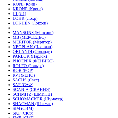
KONI (Кони)
KRONE (Крона)
L1 (Л1)
LOHR (Лохр)
LOKHEN (Локхен)
MANSONS (Мансонс)
MB (МЕРСЕДЕС)
MERITOR (Меритор)
NEOPLAN (Неоплан)
ORLANDI (Орланди)
PARLOK (Парлок)
PHOENIX (ФЕНИКС)
ROLFO (Рольфо)
ROR (РОР)
RVI (РЕНО)
SACHS (Сакс)
SAF (САФ)
SCANIA (СКАНИЯ)
SCHMITZ (ШМИТЦ)
SCHOMACKER (Шумахер)
SHACMAN (Шакман)
SIM (СИМ)
SKF (СКФ)
SMB (СМБ)