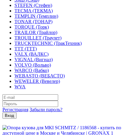
STEFEN (Стефен)
TECMA (ТЕКМА)
TEMPLIN (Темплин)
TONAR (ТОНАР)
TORQUE (Торк)
TRAILOR (Трайлор)
TROUILLET (Траулет)
TRUCKTECHNIC (ТракТехник)
TTT (ТТТ)
VALX (ВАЛКС)
VIGNAL (Вигнал)
VOLVO (Вольво)
WABCO (Вабко)
WEBASTO (ВЕБАСТО)
WEWELER (Вевелер)
WVA
Регистрация
Забыли пароль?