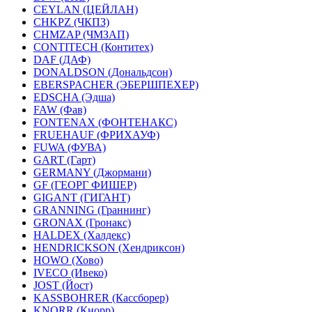
CEYLAN (ЦЕЙЛАН)
CHKPZ (ЧКПЗ)
CHMZAP (ЧМЗАП)
CONTITECH (Контитех)
DAF (ДАФ)
DONALDSON (Дональдсон)
EBERSPACHER (ЭБЕРШПЕХЕР)
EDSCHA (Эдша)
FAW (Фав)
FONTENAX (ФОНТЕНАКС)
FRUEHAUF (ФРИХАУФ)
FUWA (ФУВА)
GART (Гарт)
GERMANY (Джормани)
GF (ГЕОРГ ФИШЕР)
GIGANT (ГИГАНТ)
GRANNING (Граннинг)
GRONAX (Гронакс)
HALDEX (Халдекс)
HENDRICKSON (Хендриксон)
HOWO (Хово)
IVECO (Ивеко)
JOST (Йост)
KASSBOHRER (Касcборер)
KNORR (Кнорр)