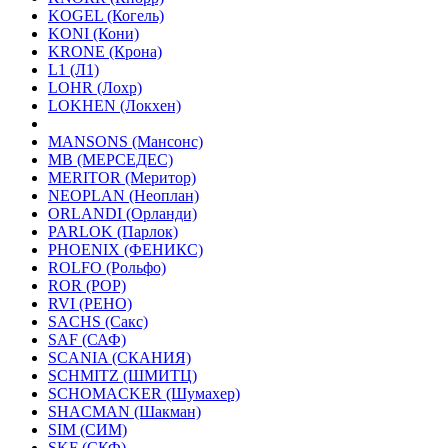
KOGEL (Когель)
KONI (Кони)
KRONE (Крона)
L1 (Л1)
LOHR (Лохр)
LOKHEN (Локхен)
MANSONS (Мансонс)
MB (МЕРСЕДЕС)
MERITOR (Меритор)
NEOPLAN (Неоплан)
ORLANDI (Орланди)
PARLOK (Парлок)
PHOENIX (ФЕНИКС)
ROLFO (Рольфо)
ROR (РОР)
RVI (РЕНО)
SACHS (Сакс)
SAF (САФ)
SCANIA (СКАНИЯ)
SCHMITZ (ШМИТЦ)
SCHOMACKER (Шумахер)
SHACMAN (Шакман)
SIM (СИМ)
SKF (СКФ)