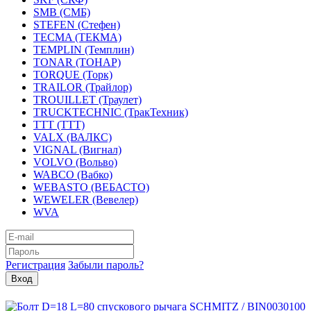
SMB (СМБ)
STEFEN (Стефен)
TECMA (ТЕКМА)
TEMPLIN (Темплин)
TONAR (ТОНАР)
TORQUE (Торк)
TRAILOR (Трайлор)
TROUILLET (Траулет)
TRUCKTECHNIC (ТракТехник)
TTT (ТТТ)
VALX (ВАЛКС)
VIGNAL (Вигнал)
VOLVO (Вольво)
WABCO (Вабко)
WEBASTO (ВЕБАСТО)
WEWELER (Вевелер)
WVA
Регистрация
Забыли пароль?