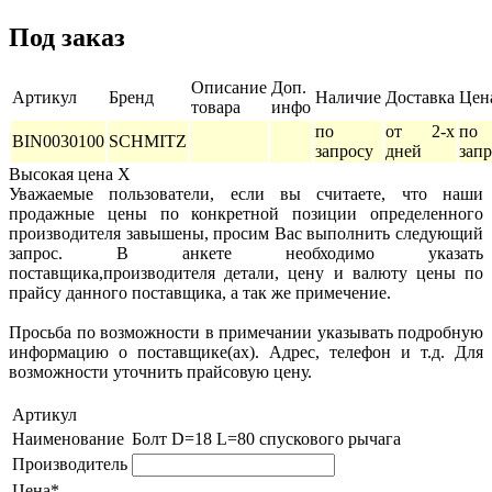
Под заказ
Описание
Доп.
Артикул
Бренд
Наличие
Доставка
Цен
товара
инфо
по
от 2-х
по
BIN0030100
SCHMITZ
запросу
дней
зап
Высокая цена
X
Уважаемые пользователи, если вы считаете, что наши
продажные цены по конкретной позиции определенного
производителя завышены, просим Вас выполнить следующий
запрос. В анкете необходимо указать
поставщика,производителя детали, цену и валюту цены по
прайсу данного поставщика, а так же примечение.
Просьба по возможности в примечании указывать подробную
информацию о поставщике(ах). Адрес, телефон и т.д. Для
возможности уточнить прайсовую цену.
Артикул
Наименование
Болт D=18 L=80 спускового рычага
Производитель
Цена*