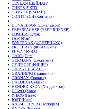
CEYLAN (ЦЕЙЛАН)
CHKPZ (ЧКПЗ)
CHMZAP (ЧМЗАП)
CONTITECH (Контитех)
DONALDSON (Дональдсон)
EBERSPACHER (ЭБЕРШПЕХЕР)
EDSCHA (Эдша)
FAW (Фав)
FONTENAX (ФОНТЕНАКС)
FRUEHAUF (ФРИХАУФ)
FUWA (ФУВА)
GART (Гарт)
GERMANY (Джормани)
GF (ГЕОРГ ФИШЕР)
GIGANT (ГИГАНТ)
GRANNING (Граннинг)
GRONAX (Гронакс)
HALDEX (Халдекс)
HENDRICKSON (Хендриксон)
HOWO (Хово)
IVECO (Ивеко)
JOST (Йост)
KASSBOHRER (Касcборер)
KNORR (Кнорр)