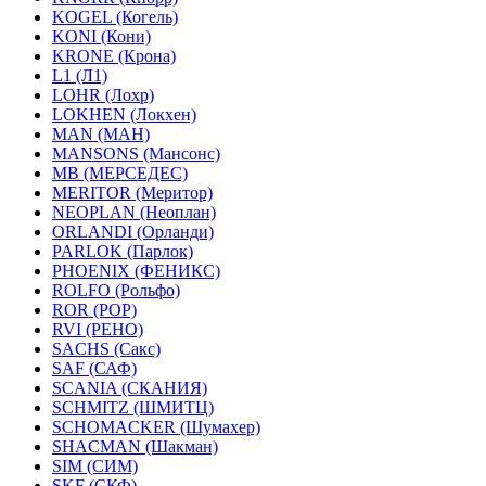
KOGEL (Когель)
KONI (Кони)
KRONE (Крона)
L1 (Л1)
LOHR (Лохр)
LOKHEN (Локхен)
MAN (МАН)
MANSONS (Мансонс)
MB (МЕРСЕДЕС)
MERITOR (Меритор)
NEOPLAN (Неоплан)
ORLANDI (Орланди)
PARLOK (Парлок)
PHOENIX (ФЕНИКС)
ROLFO (Рольфо)
ROR (РОР)
RVI (РЕНО)
SACHS (Сакс)
SAF (САФ)
SCANIA (СКАНИЯ)
SCHMITZ (ШМИТЦ)
SCHOMACKER (Шумахер)
SHACMAN (Шакман)
SIM (СИМ)
SKF (СКФ)