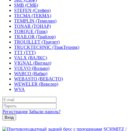
SMB (СМБ)
STEFEN (Стефен)
TECMA (ТЕКМА)
TEMPLIN (Темплин)
TONAR (ТОНАР)
TORQUE (Торк)
TRAILOR (Трайлор)
TROUILLET (Траулет)
TRUCKTECHNIC (ТракТехник)
TTT (ТТТ)
VALX (ВАЛКС)
VIGNAL (Вигнал)
VOLVO (Вольво)
WABCO (Вабко)
WEBASTO (ВЕБАСТО)
WEWELER (Вевелер)
WVA
Регистрация
Забыли пароль?