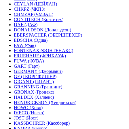
CEYLAN (ЦЕЙЛАН)
CHKPZ (ЧКПЗ)
CHMZAP (ЧМЗАП)
CONTITECH (Контитех)
DAF (ДАФ)
DONALDSON (Дональдсон)
EBERSPACHER (ЭБЕРШПЕХЕР)
EDSCHA (Эдша)
FAW (Фав)
FONTENAX (ФОНТЕНАКС)
FRUEHAUF (ФРИХАУФ)
FUWA (ФУВА)
GART (Гарт)
GERMANY (Джормани)
GF (ГЕОРГ ФИШЕР)
GIGANT (ГИГАНТ)
GRANNING (Граннинг)
GRONAX (Гронакс)
HALDEX (Халдекс)
HENDRICKSON (Хендриксон)
HOWO (Хово)
IVECO (Ивеко)
JOST (Йост)
KASSBOHRER (Касcборер)
KNORR (Кнорр)