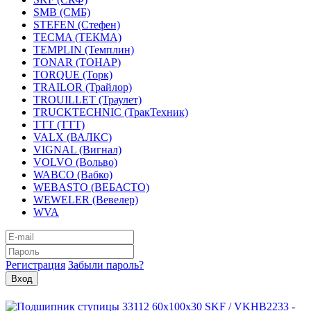
SMB (СМБ)
STEFEN (Стефен)
TECMA (ТЕКМА)
TEMPLIN (Темплин)
TONAR (ТОНАР)
TORQUE (Торк)
TRAILOR (Трайлор)
TROUILLET (Траулет)
TRUCKTECHNIC (ТракТехник)
TTT (ТТТ)
VALX (ВАЛКС)
VIGNAL (Вигнал)
VOLVO (Вольво)
WABCO (Вабко)
WEBASTO (ВЕБАСТО)
WEWELER (Вевелер)
WVA
Регистрация
Забыли пароль?