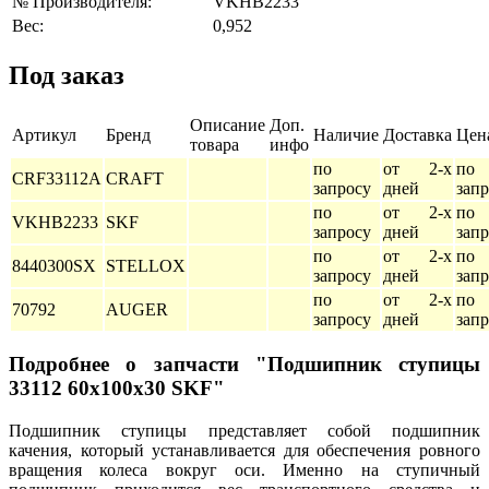
№ Производителя:
VKHB2233
Вес:
0,952
Под заказ
Описание
Доп.
Артикул
Бренд
Наличие
Доставка
Цен
товара
инфо
по
от 2-х
по
CRF33112A
CRAFT
запросу
дней
зап
по
от 2-х
по
VKHB2233
SKF
запросу
дней
зап
по
от 2-х
по
8440300SX
STELLOX
запросу
дней
зап
по
от 2-х
по
70792
AUGER
запросу
дней
зап
Подробнее о запчасти "Подшипник ступицы
33112 60x100x30 SKF"
Подшипник ступицы представляет собой подшипник
качения, который устанавливается для обеспечения ровного
вращения колеса вокруг оси. Именно на ступичный