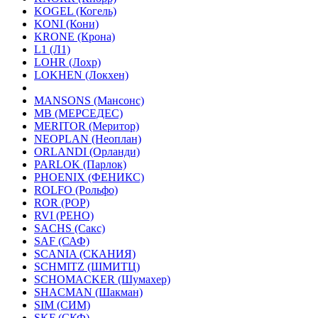
KOGEL (Когель)
KONI (Кони)
KRONE (Крона)
L1 (Л1)
LOHR (Лохр)
LOKHEN (Локхен)
MANSONS (Мансонс)
MB (МЕРСЕДЕС)
MERITOR (Меритор)
NEOPLAN (Неоплан)
ORLANDI (Орланди)
PARLOK (Парлок)
PHOENIX (ФЕНИКС)
ROLFO (Рольфо)
ROR (РОР)
RVI (РЕНО)
SACHS (Сакс)
SAF (САФ)
SCANIA (СКАНИЯ)
SCHMITZ (ШМИТЦ)
SCHOMACKER (Шумахер)
SHACMAN (Шакман)
SIM (СИМ)
SKF (СКФ)