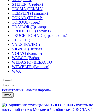
STEFEN (Стефен)
TECMA (ТЕКМА)
TEMPLIN (Темплин)
TONAR (ТОНАР)
TORQUE (Торк)
TRAILOR (Трайлор)
TROUILLET (Траулет)
TRUCKTECHNIC (ТракТехник)
TTT (ТТТ)
VALX (ВАЛКС)
VIGNAL (Вигнал)
VOLVO (Вольво)
WABCO (Вабко)
WEBASTO (ВЕБАСТО)
WEWELER (Вевелер)
WVA
Регистрация
Забыли пароль?