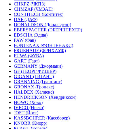
CHKPZ (ЧКПЗ)
CHMZAP (ЧМЗАП)
CONTITECH (Контитех)
DAF (ДАФ)
DONALDSON (Дональдсон)
EBERSPACHER (ЭБЕРШПЕХЕР)
EDSCHA (Эдша)
FAW (Фав)
FONTENAX (ФОНТЕНАКС)
FRUEHAUF (ФРИХАУФ)
FUWA (ФУВА)
GART (Гарт)
GERMANY (Джормани)
GF (ГЕОРГ ФИШЕР)
GIGANT (ГИГАНТ)
GRANNING (Граннинг)
GRONAX (Гронакс)
HALDEX (Халдекс)
HENDRICKSON (Хендриксон)
HOWO (Хово)
IVECO (Ивеко)
JOST (Йост)
KASSBOHRER (Касcборер)
KNORR (Кнорр)
KOGEL (Когель)