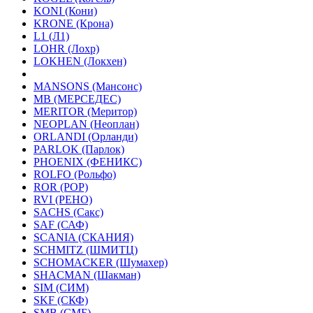
KONI (Кони)
KRONE (Крона)
L1 (Л1)
LOHR (Лохр)
LOKHEN (Локхен)
MANSONS (Мансонс)
MB (МЕРСЕДЕС)
MERITOR (Меритор)
NEOPLAN (Неоплан)
ORLANDI (Орланди)
PARLOK (Парлок)
PHOENIX (ФЕНИКС)
ROLFO (Рольфо)
ROR (РОР)
RVI (РЕНО)
SACHS (Сакс)
SAF (САФ)
SCANIA (СКАНИЯ)
SCHMITZ (ШМИТЦ)
SCHOMACKER (Шумахер)
SHACMAN (Шакман)
SIM (СИМ)
SKF (СКФ)
SMB (СМБ)