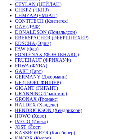
CEYLAN (ЦЕЙЛАН)
CHKPZ (ЧКПЗ)
CHMZAP (ЧМЗАП)
CONTITECH (Контитех)
DAF (ДАФ)
DONALDSON (Дональдсон)
EBERSPACHER (ЭБЕРШПЕХЕР)
EDSCHA (Эдша)
FAW (Фав)
FONTENAX (ФОНТЕНАКС)
FRUEHAUF (ФРИХАУФ)
FUWA (ФУВА)
GART (Гарт)
GERMANY (Джормани)
GF (ГЕОРГ ФИШЕР)
GIGANT (ГИГАНТ)
GRANNING (Граннинг)
GRONAX (Гронакс)
HALDEX (Халдекс)
HENDRICKSON (Хендриксон)
HOWO (Хово)
IVECO (Ивеко)
JOST (Йост)
KASSBOHRER (Касcборер)
KNORR (Кнорр)