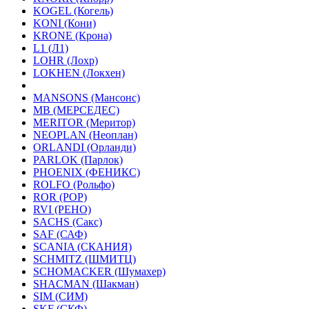
KOGEL (Когель)
KONI (Кони)
KRONE (Крона)
L1 (Л1)
LOHR (Лохр)
LOKHEN (Локхен)
MANSONS (Мансонс)
MB (МЕРСЕДЕС)
MERITOR (Меритор)
NEOPLAN (Неоплан)
ORLANDI (Орланди)
PARLOK (Парлок)
PHOENIX (ФЕНИКС)
ROLFO (Рольфо)
ROR (РОР)
RVI (РЕНО)
SACHS (Сакс)
SAF (САФ)
SCANIA (СКАНИЯ)
SCHMITZ (ШМИТЦ)
SCHOMACKER (Шумахер)
SHACMAN (Шакман)
SIM (СИМ)
SKF (СКФ)