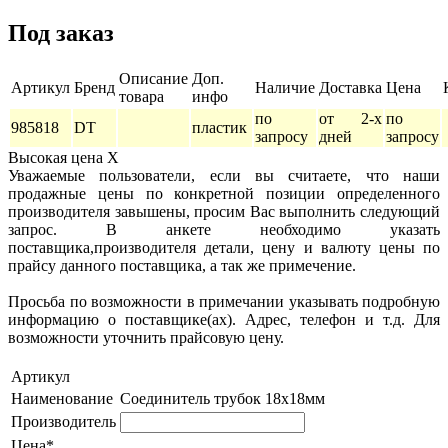
Под заказ
Описание
Доп.
Артикул
Бренд
Наличие
Доставка
Цена
товара
инфо
по
от 2-х
по
985818
DT
пластик
запросу
дней
запросу
Высокая цена
X
Уважаемые пользователи, если вы считаете, что наши
продажные цены по конкретной позиции определенного
производителя завышены, просим Вас выполнить следующий
запрос. В анкете необходимо указать
поставщика,производителя детали, цену и валюту цены по
прайсу данного поставщика, а так же примечение.
Просьба по возможности в примечании указывать подробную
информацию о поставщике(ах). Адрес, телефон и т.д. Для
возможности уточнить прайсовую цену.
Артикул
Наименование
Соединитель трубок 18x18мм
Производитель
Цена*