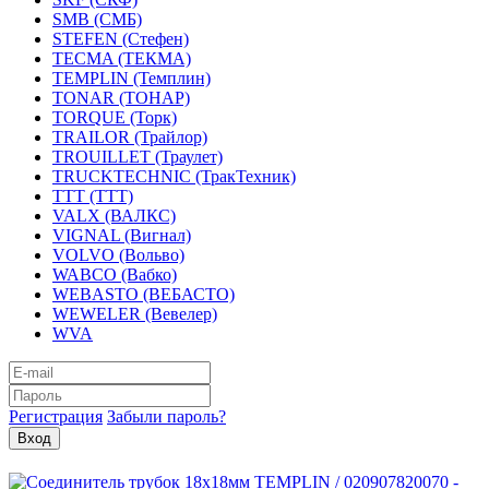
SMB (СМБ)
STEFEN (Стефен)
TECMA (ТЕКМА)
TEMPLIN (Темплин)
TONAR (ТОНАР)
TORQUE (Торк)
TRAILOR (Трайлор)
TROUILLET (Траулет)
TRUCKTECHNIC (ТракТехник)
TTT (ТТТ)
VALX (ВАЛКС)
VIGNAL (Вигнал)
VOLVO (Вольво)
WABCO (Вабко)
WEBASTO (ВЕБАСТО)
WEWELER (Вевелер)
WVA
Регистрация
Забыли пароль?