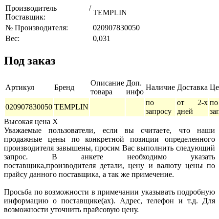
Производитель /
TEMPLIN
Поставщик:
№ Производителя:
020907830050
Вес:
0,031
Под заказ
Описание
Доп.
Артикул
Бренд
Наличие
Доставка
Це
товара
инфо
по
от 2-х
по
020907830050
TEMPLIN
запросу
дней
за
Высокая цена
X
Уважаемые пользователи, если вы считаете, что наши
продажные цены по конкретной позиции определенного
производителя завышены, просим Вас выполнить следующий
запрос. В анкете необходимо указать
поставщика,производителя детали, цену и валюту цены по
прайсу данного поставщика, а так же примечение.
Просьба по возможности в примечании указывать подробную
информацию о поставщике(ах). Адрес, телефон и т.д. Для
возможности уточнить прайсовую цену.