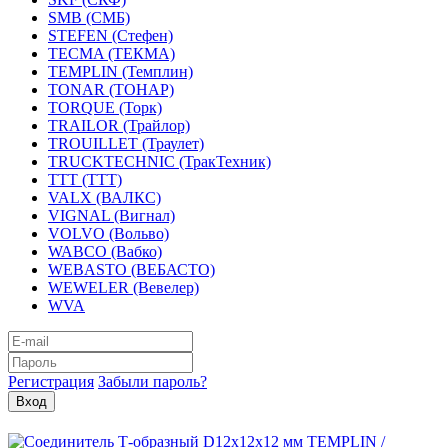
SMB (СМБ)
STEFEN (Стефен)
TECMA (ТЕКМА)
TEMPLIN (Темплин)
TONAR (ТОНАР)
TORQUE (Торк)
TRAILOR (Трайлор)
TROUILLET (Траулет)
TRUCKTECHNIC (ТракТехник)
TTT (ТТТ)
VALX (ВАЛКС)
VIGNAL (Вигнал)
VOLVO (Вольво)
WABCO (Вабко)
WEBASTO (ВЕБАСТО)
WEWELER (Вевелер)
WVA
Регистрация
Забыли пароль?