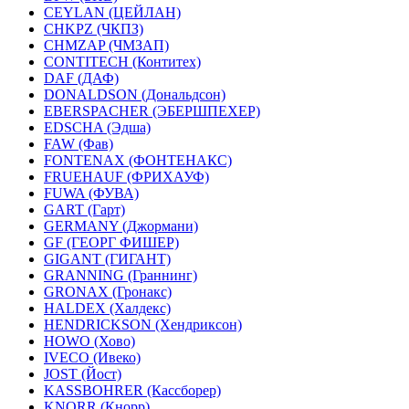
CEYLAN (ЦЕЙЛАН)
CHKPZ (ЧКПЗ)
CHMZAP (ЧМЗАП)
CONTITECH (Контитех)
DAF (ДАФ)
DONALDSON (Дональдсон)
EBERSPACHER (ЭБЕРШПЕХЕР)
EDSCHA (Эдша)
FAW (Фав)
FONTENAX (ФОНТЕНАКС)
FRUEHAUF (ФРИХАУФ)
FUWA (ФУВА)
GART (Гарт)
GERMANY (Джормани)
GF (ГЕОРГ ФИШЕР)
GIGANT (ГИГАНТ)
GRANNING (Граннинг)
GRONAX (Гронакс)
HALDEX (Халдекс)
HENDRICKSON (Хендриксон)
HOWO (Хово)
IVECO (Ивеко)
JOST (Йост)
KASSBOHRER (Касcборер)
KNORR (Кнорр)