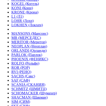
KOGEL (Когель)
KONI (Кони)
KRONE (Крона)
L1 (Л1)
LOHR (Лохр)
LOKHEN (Локхен)
MANSONS (Мансонс)
MB (МЕРСЕДЕС)
MERITOR (Меритор)
NEOPLAN (Неоплан)
ORLANDI (Орланди)
PARLOK (Парлок)
PHOENIX (ФЕНИКС)
ROLFO (Рольфо)
ROR (РОР)
RVI (РЕНО)
SACHS (Сакс)
SAF (САФ)
SCANIA (СКАНИЯ)
SCHMITZ (ШМИТЦ)
SCHOMACKER (Шумахер)
SHACMAN (Шакман)
SIM (СИМ)
SKF (СКФ)